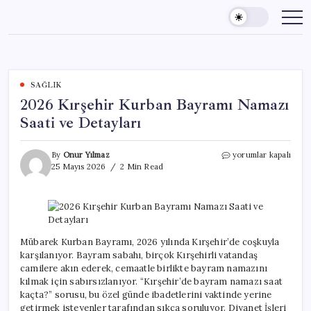
Skip
to
content
SAĞLIK
2026 Kırşehir Kurban Bayramı Namazı
Saati ve Detayları
2026
By
Onur Yılmaz
yorumlar kapalı
Kırşehir
25 Mayıs 2026
2 Min Read
Kurban
Bayramı
Namazı
Saati
ve
Detayları
Mübarek Kurban Bayramı, 2026 yılında Kırşehir’de coşkuyla
için
karşılanıyor. Bayram sabahı, birçok Kırşehirli vatandaş
camilere akın ederek, cemaatle birlikte bayram namazını
kılmak için sabırsızlanıyor. “Kırşehir’de bayram namazı saat
kaçta?” sorusu, bu özel günde ibadetlerini vaktinde yerine
getirmek isteyenler tarafından sıkça soruluyor. Diyanet İşleri