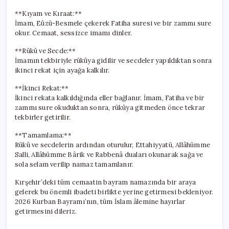
**Kıyam ve Kıraat:**
İmam, Eûzü-Besmele çekerek Fatiha suresi ve bir zammı sure
okur. Cemaat, sessizce imamı dinler.
**Rükû ve Secde:**
İmamın tekbiriyle rükûya gidilir ve secdeler yapıldıktan sonra
ikinci rekat için ayağa kalkılır.
**İkinci Rekat:**
İkinci rekata kalkıldığında eller bağlanır. İmam, Fatiha ve bir
zammı sure okuduktan sonra, rükûya gitmeden önce tekrar
tekbirler getirilir.
**Tamamlama:**
Rükû ve secdelerin ardından oturulur, Ettahiyyatü, Allâhümme
Salli, Allâhümme Bârik ve Rabbenâ duaları okunarak sağa ve
sola selam verilip namaz tamamlanır.
Kırşehir’deki tüm cemaatin bayram namazında bir araya
gelerek bu önemli ibadeti birlikte yerine getirmesi bekleniyor.
2026 Kurban Bayramı’nın, tüm İslam âlemine hayırlar
getirmesini dileriz.