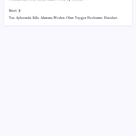
Next
Yaz Aylarında Kilo Alımına Neden Olan Yaygın Beslenme Hataları
SON YAZILAR
Bakan Yumaklı duyurdu! 688 milyon liralık destek
ödemesi bugün hesaplarda
Adalet Bakanlığı ‘projesi’: Hâkim ve savcılar yapay
zekâyla ‘örgüt tahmini’ yapacak!
Türkiye’nin klima haritası değişti