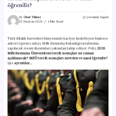
öğrenilir?
2026
By
Onur Yılmaz
yorumlar kapalı
Milli
23 Haziran 2026
1 Min Read
Savunma
Üniversitesi
tercih
Türk Silahlı Kuvvetleri bünyesinde kariyer hedefleyen binlerce
sonuçları
askeri öğrenci adayı, Milli Savunma Bakanlığı tarafından
ne
zaman
yapılacak resmi duyuruları yakından takip ediyor. Peki,
2026
açıklanacak?
Milli Savunma Üniversitesi tercih sonuçları ne zaman
MSÜ
açıklanacak? MSÜ tercih sonuçları nereden ve nasıl öğrenilir?
tercih
İşte
ayrıntılar…
sonuçları
nereden
ve
nasıl
öğrenilir?
için