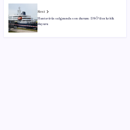
Next
Hantavirüs salgınında son durum: DSÖ’den kritik
duyuru
SON YAZILAR
Şehit aileleri ve gazi aylıklarına zam düzenlemesi
Ocak-temmuzda 638 bin oto satıldı
Son Dakika… Numan Kurtulmuş, ‘çerçeve yasa’ya