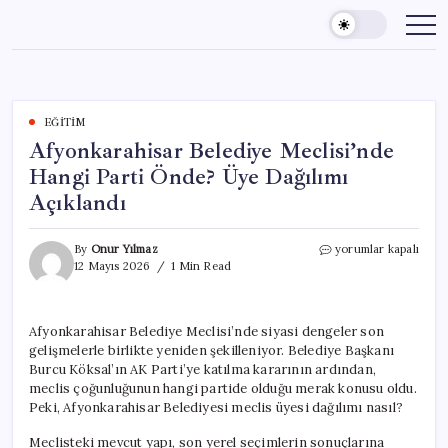
Skip
to
content
EĞITIM
Afyonkarahisar Belediye Meclisi’nde
Hangi Parti Önde? Üye Dağılımı
Açıklandı
Afyonkarahisar
By
Onur Yılmaz
yorumlar kapalı
Belediye
12 Mayıs 2026
1 Min Read
Meclisi’nde
Hangi
Parti
Afyonkarahisar Belediye Meclisi’nde siyasi dengeler son
Önde?
gelişmelerle birlikte yeniden şekilleniyor. Belediye Başkanı
Üye
Dağılımı
Burcu Köksal’ın AK Parti’ye katılma kararının ardından,
Açıklandı
meclis çoğunluğunun hangi partide olduğu merak konusu oldu.
için
Peki, Afyonkarahisar Belediyesi meclis üyesi dağılımı nasıl?
Meclisteki mevcut yapı, son yerel seçimlerin sonuçlarına