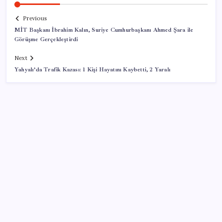
Previous
MİT Başkanı İbrahim Kalın, Suriye Cumhurbaşkanı Ahmed Şara ile
Görüşme Gerçekleştirdi
Next
Yahyalı’da Trafik Kazası: 1 Kişi Hayatını Kaybetti, 2 Yaralı
SON YAZILAR
Bakan Yumaklı duyurdu! 688 milyon liralık destek
ödemesi bugün hesaplarda