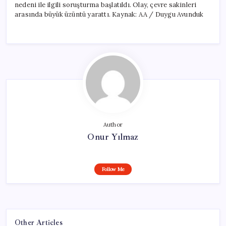
nedeni ile ilgili soruşturma başlatıldı. Olay, çevre sakinleri
arasında büyük üzüntü yarattı. Kaynak: AA / Duygu Avunduk
Author
Onur Yılmaz
Follow Me
Other Articles