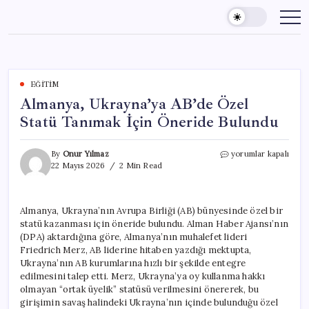
Skip
to
content
EĞITIM
Almanya, Ukrayna’ya AB’de Özel
Statü Tanımak İçin Öneride Bulundu
Almanya,
By
Onur Yılmaz
yorumlar kapalı
Ukrayna’ya
22 Mayıs 2026
2 Min Read
AB’de
Özel
Statü
Almanya, Ukrayna’nın Avrupa Birliği (AB) bünyesinde özel bir
Tanımak
statü kazanması için öneride bulundu. Alman Haber Ajansı’nın
İçin
Öneride
(DPA) aktardığına göre, Almanya’nın muhalefet lideri
Bulundu
Friedrich Merz, AB liderine hitaben yazdığı mektupta,
için
Ukrayna’nın AB kurumlarına hızlı bir şekilde entegre
edilmesini talep etti. Merz, Ukrayna’ya oy kullanma hakkı
olmayan “ortak üyelik” statüsü verilmesini önererek, bu
girişimin savaş halindeki Ukrayna’nın içinde bulunduğu özel