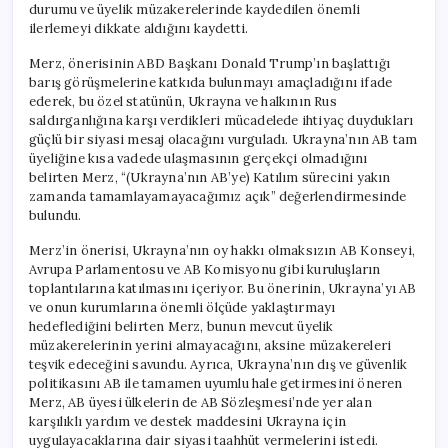
durumu ve üyelik müzakerelerinde kaydedilen önemli
ilerlemeyi dikkate aldığını kaydetti.
Merz, önerisinin ABD Başkanı Donald Trump’ın başlattığı
barış görüşmelerine katkıda bulunmayı amaçladığını ifade
ederek, bu özel statünün, Ukrayna ve halkının Rus
saldırganlığına karşı verdikleri mücadelede ihtiyaç duydukları
güçlü bir siyasi mesaj olacağını vurguladı. Ukrayna’nın AB tam
üyeliğine kısa vadede ulaşmasının gerçekçi olmadığını
belirten Merz, “(Ukrayna’nın AB’ye) Katılım sürecini yakın
zamanda tamamlayamayacağımız açık” değerlendirmesinde
bulundu.
Merz’in önerisi, Ukrayna’nın oy hakkı olmaksızın AB Konseyi,
Avrupa Parlamentosu ve AB Komisyonu gibi kuruluşların
toplantılarına katılmasını içeriyor. Bu önerinin, Ukrayna’yı AB
ve onun kurumlarına önemli ölçüde yaklaştırmayı
hedeflediğini belirten Merz, bunun mevcut üyelik
müzakerelerinin yerini almayacağını, aksine müzakereleri
teşvik edeceğini savundu. Ayrıca, Ukrayna’nın dış ve güvenlik
politikasını AB ile tamamen uyumlu hale getirmesini öneren
Merz, AB üyesi ülkelerin de AB Sözleşmesi’nde yer alan
karşılıklı yardım ve destek maddesini Ukrayna için
uygulayacaklarına dair siyasi taahhüt vermelerini istedi.