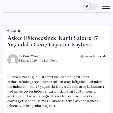
Skip
to
content
EĞITIM
Asker Eğlencesinde Kanlı Saldırı: 17
Yaşındaki Genç Hayatını Kaybetti
Asker
By
Onur Yılmaz
yorumlar kapalı
Eğlencesinde
3 Mayıs 2026
1 Min Read
Kanlı
Saldırı:
17
19 Nisan Pazar günü İstanbul’un Esenler ilçesi Tuna
Yaşındaki
Mahallesi’nde gerçekleşen trajik bir olay, bölgedeki sakinleri
Genç
Hayatını
derinden etkiledi. 17 yaşındaki Derviş G., hızlı araç kullanması
Kaybetti
nedeniyle çevresindekiler tarafından uyarıldıktan sonra
için
gerilimli bir tartışmaya girdi. Kısa bir süre sonra, silahlı
olarak geri dönen Derviş G., arkadaşlarıyla asker eğlencesi
düzenleyen bir gruba ateş açtı.