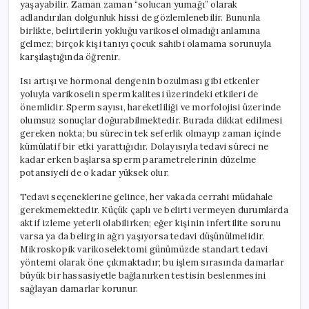
yaşayabilir. Zaman zaman “solucan yumağı” olarak
adlandırılan dolgunluk hissi de gözlemlenebilir. Bununla
birlikte, belirtilerin yokluğu varikosel olmadığı anlamına
gelmez; birçok kişi tanıyı çocuk sahibi olamama sorunuyla
karşılaştığında öğrenir.
Isı artışı ve hormonal dengenin bozulması gibi etkenler
yoluyla varikoselin sperm kalitesi üzerindeki etkileri de
önemlidir. Sperm sayısı, hareketliliği ve morfolojisi üzerinde
olumsuz sonuçlar doğurabilmektedir. Burada dikkat edilmesi
gereken nokta; bu sürecin tek seferlik olmayıp zaman içinde
kümülatif bir etki yarattığıdır. Dolayısıyla tedavi süreci ne
kadar erken başlarsa sperm parametrelerinin düzelme
potansiyeli de o kadar yüksek olur.
Tedavi seçeneklerine gelince, her vakada cerrahi müdahale
gerekmemektedir. Küçük çaplı ve belirti vermeyen durumlarda
aktif izleme yeterli olabilirken; eğer kişinin infertilite sorunu
varsa ya da belirgin ağrı yaşıyorsa tedavi düşünülmelidir.
Mikroskopik varikoselektomi günümüzde standart tedavi
yöntemi olarak öne çıkmaktadır; bu işlem sırasında damarlar
büyük bir hassasiyetle bağlanırken testisin beslenmesini
sağlayan damarlar korunur.