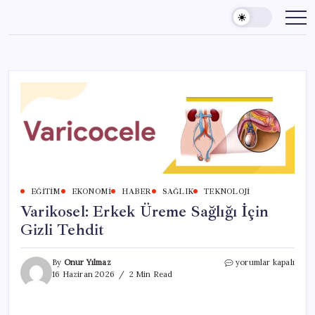
Skip
to
content
EĞITIM
EKONOMI
HABER
SAĞLIK
TEKNOLOJI
Varikosel: Erkek Üreme Sağlığı İçin
Gizli Tehdit
Varikosel:
By
Onur Yılmaz
yorumlar kapalı
Erkek
16 Haziran 2026
2 Min Read
Üreme
Sağlığı
İçin