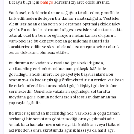
Detaylı bilgi için
bahigo
adresini ziyaret edebilirsiniz.
Gizli
Tehdit
Varikosel, erkeklerin üreme sağlığını tehdit eden, genellikle
için
fark edilmeden ilerleyen bir damar rahatsızlığıdır. Testisler,
vücut ısısından daha serin bir ortamda optimal şekilde işlev
görür. Bu nedenle, skrotum bölgesi testisleri vücuttan uzakta
tutarak özel bir termoregülasyon mekanizması oluşturur.
Varikosel ise bu dengeyi bozan genişlemiş damarlarla
karakterize edilir ve skrotal alanda ısı artışına sebep olarak
testis dokusunu olumsuz etkiler.
Bu duruma ne kadar sık rastlandığına bakıldığında,
varikoselin genel erkek nüfusunun yaklaşık %15’inde
görüldüğü, ancak infertilite şikayetiyle başvuranlarda bu
oranın %40’a kadar çıktığı görülmektedir. Bu veriler, varikosel
ile erkek infertilitesi arasındaki güçlü ilişkiyi gözler önüne
sermektedir. Genellikle vakaların çoğunluğu sol tarafta
meydana gelir; bunun nedeni ise sol testisin damarlanma
yapısıyla ilgilidir.
Belirtiler açısından incelendiğinde, varikoselin çoğu zaman
herhangi bir semptom göstermediği ortaya çıkmaktadır.
Ancak bazı hastalar uzun süre ayakta kaldıktan veya fiziksel
aktiviteden sonra skrotumda ağırlık hissi ya da hafif ağrı