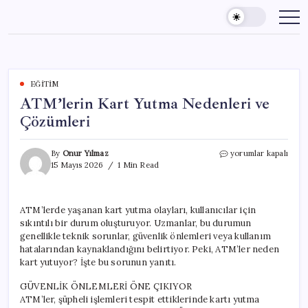
Skip
to
content
EĞITIM
ATM’lerin Kart Yutma Nedenleri ve
Çözümleri
ATM’lerin
By
Onur Yılmaz
yorumlar kapalı
Kart
15 Mayıs 2026
1 Min Read
Yutma
Nedenleri
ve
ATM’lerde yaşanan kart yutma olayları, kullanıcılar için
Çözümleri
sıkıntılı bir durum oluşturuyor. Uzmanlar, bu durumun
için
genellikle teknik sorunlar, güvenlik önlemleri veya kullanım
hatalarından kaynaklandığını belirtiyor. Peki, ATM’ler neden
kart yutuyor? İşte bu sorunun yanıtı.
GÜVENLİK ÖNLEMLERİ ÖNE ÇIKIYOR
ATM’ler, şüpheli işlemleri tespit ettiklerinde kartı yutma