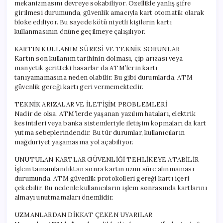
mekanizmasını devreye sokabiliyor. Özellikle yanlış şifre
girilmesi durumunda, güvenlik amacıyla kart otomatik olarak
bloke ediliyor. Bu sayede kötü niyetli kişilerin kartı
kullanmasının önüne geçilmeye çalışılıyor.
KARTIN KULLANIM SÜRESİ VE TEKNİK SORUNLAR
Kartın son kullanım tarihinin dolması, çip arızası veya
manyetik şeritteki hasarlar da ATM’lerin kartı
tanıyamamasına neden olabilir. Bu gibi durumlarda, ATM
güvenlik gereği kartı geri vermemektedir.
TEKNİK ARIZALAR VE İLETİŞİM PROBLEMLERİ
Nadir de olsa, ATM’lerde yaşanan yazılım hataları, elektrik
kesintileri veya banka sistemleriyle iletişim kopmaları da kart
yutma sebeplerindendir. Bu tür durumlar, kullanıcıların
mağduriyet yaşamasına yol açabiliyor.
UNUTULAN KARTLAR GÜVENLİĞİ TEHLİKEYE ATABİLİR
İşlem tamamlandıktan sonra kartın uzun süre alınmaması
durumunda, ATM güvenlik protokolleri gereği kartı içeri
çekebilir. Bu nedenle kullanıcıların işlem sonrasında kartlarını
almayı unutmamaları önemlidir.
UZMANLARDAN DİKKAT ÇEKEN UYARILAR