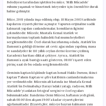
Belediyesi tarafından işletilen bu müze, ‘Milli Mücadele’
ruhunu yaşamak ve hissetmek isteyenler için önemli bir durak
haline gelmiştir.
Müze, 2001 yılında inşa edilmiş olup, 18 Mayıs 2003 tarihinde
kapılarını ziyaretçilerine açmıştır. Vapurun orijinaline sadık
kalınarak yapılan canlandırmalar, konukların ilgisini
çekmektedir. Müzede, Mustafa Kemal Atatürk ve
kurmaylarının toplantı halindeki bal mumu heykelleri
sergilenmektedir. Özel olarak hazırlanmış odada, Atatürk’ün
Samsun’a geldiği döneme ait ceviz ağacından yapılmış masa
ve sandalyeler ile 110 yıllık ceylan derisi üzerine çizilmiş
Karadeniz haritası dikkat çekiyor. Ayrıca, Atatürk’ün
Samsun’a ayak bastığı saati gösteren, 08:00’i işaret eden
pirinç saat de bu odada sergilenmektedir.
Geminin kaptan köşkünde kaptan İsmail Hakkı Durusu, ikinci
kaptan Tahsin Kaptan ve şifre katibinin canlandırmalarına
yer verilmektedir. Müzenin alt katında ise Mustafa Kemal
Atatürk’ün Dolmabahçe Sarayı’ndaki yatağı, radyosu, Milli
Mücadele’yi anlatan fotoğraf sergisi ve özel eşyaları
bulunmaktadır. Bandırma Gemi Müzesi, haftanın yedi günü,
sabah 08:00’den akşam 19:00’a kadar ziyaretçilerini
ağırlamaktadır. Ziyaretçiler, müzeye hayran kalmanın yanı