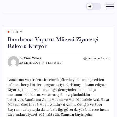
Skip
to
content
EĞITIM
Bandırma Vapuru Müzesi Ziyaretçi
Rekoru Kırıyor
Bandırma
By
Onur Yılmaz
yorumlar kapalı
Vapuru
20 Mayıs 2026
1 Min Read
Müzesi
Ziyaretçi
Rekoru
Bandırma Vapuru’nun birebir ölçülerde yeniden inşa edilen
Kırıyor
müzesi, her yıl binlerce ziyaretçiyi ağırlamaya devam ediyor.
için
Ziyaretçiler, müzenin sunduğu deneyimlerden oldukça
memnun kaldıklarını ve tekrar gelmeyi planladıklarını
belirtiyor. Bandırma Gemi Müzesi ve Milli Mücadele Açık Hava
Müzesi, özellikle 19 Mayıs Atatürk’ü Anma, Gençlik ve Spor
Bayramı dolayısıyla daha fazla ilgi görerek, yüz binlerce insan
tarafından ziyaret edilmektedir. Samsun Büyükşehir