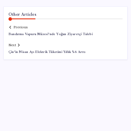
Other Articles
Previous
Bandırma Vapuru Müzesi’nde Yoğun Ziyaretçi Talebi
Next
Çin’in Nisan Ayı Elektrik Tüketimi Yıllık %6 Arttı
SON YAZILAR
Şehit aileleri ve gazi aylıklarına zam düzenlemesi