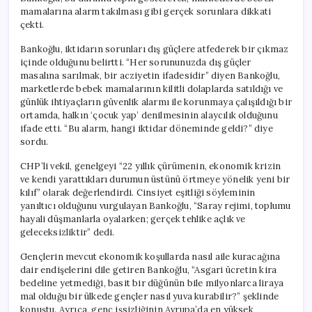
mamalarına alarm takılması gibi gerçek sorunlara dikkati
çekti.
Bankoğlu, iktidarın sorunları dış güçlere atfederek bir çıkmaz
içinde olduğunu belirtti. “Her sorununuzda dış güçler
masalına sarılmak, bir acziyetin ifadesidir” diyen Bankoğlu,
marketlerde bebek mamalarının kilitli dolaplarda satıldığı ve
günlük ihtiyaçların güvenlik alarmı ile korunmaya çalışıldığı bir
ortamda, halkın ‘çocuk yap’ denilmesinin alaycılık olduğunu
ifade etti. “Bu alarm, hangi iktidar döneminde geldi?” diye
sordu.
CHP’li vekil, genelgeyi “22 yıllık çürümenin, ekonomik krizin
ve kendi yarattıkları durumun üstünü örtmeye yönelik yeni bir
kılıf” olarak değerlendirdi. Cinsiyet eşitliği söyleminin
yanıltıcı olduğunu vurgulayan Bankoğlu, “Saray rejimi, toplumu
hayali düşmanlarla oyalarken; gerçek tehlike açlık ve
geleceksizliktir” dedi.
Gençlerin mevcut ekonomik koşullarda nasıl aile kuracağına
dair endişelerini dile getiren Bankoğlu, “Asgari ücretin kira
bedeline yetmediği, basit bir düğünün bile milyonlarca liraya
mal olduğu bir ülkede gençler nasıl yuva kurabilir?” şeklinde
konuştu. Ayrıca, genç işsizliğinin Avrupa’da en yüksek