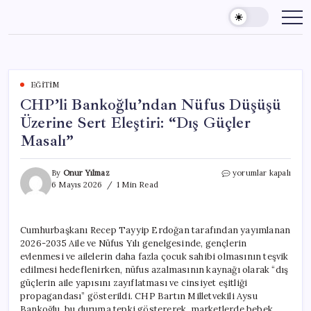
Skip
to
content
EĞITIM
CHP’li Bankoğlu’ndan Nüfus Düşüşü
Üzerine Sert Eleştiri: “Dış Güçler
Masalı”
CHP’li
By
Onur Yılmaz
yorumlar kapalı
Bankoğlu’ndan
6 Mayıs 2026
1 Min Read
Nüfus
Düşüşü
Üzerine
Cumhurbaşkanı Recep Tayyip Erdoğan tarafından yayımlanan
Sert
2026-2035 Aile ve Nüfus Yılı genelgesinde, gençlerin
Eleştiri:
“Dış
evlenmesi ve ailelerin daha fazla çocuk sahibi olmasının teşvik
Güçler
edilmesi hedeflenirken, nüfus azalmasının kaynağı olarak “dış
Masalı”
güçlerin aile yapısını zayıflatması ve cinsiyet eşitliği
için
propagandası” gösterildi. CHP Bartın Milletvekili Aysu
Bankoğlu, bu duruma tepki göstererek, marketlerde bebek