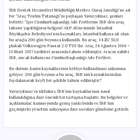
İBB Destek Hizmetleri Müdürlüğü Merkez Garaj Amirliği’ne ait
bir “Araç Teslim Tutanağı”nı paylaşan Yavuzyılmaz, şunları
belirtti: “İşte Cumhurbaşkanlığı Aile Fertlerine İBB’den araç
tahsisi yapıldığının belgesi! AKP döneminde İstanbul
Büyükşehir Belediyesi’nin kaynakları, İstanbul halkına ait olan
bu araçla 200 gün boyunca kullanıldı. Bu araç, 34 ZC 5121
plakalı Volkswagen Passat 2.0 TDI’dır. Araç 24 Ağustos 2016 –
13 Mart 2017 tarihleri arasında tahsis edilmiştir. Aracın sahibi
İBB, ancak kullanıcısı Cumhurbaşkanlığı Aile Fertleri.
Bu durum, kamu kaynaklarının kötüye kullanılması anlamına
geliyor. 200 gün boyunca bu araç, İBB’nin kaynaklarından
faydalanarak keyfi bir şekilde tahsis edilmiştir!”
Yavuzyılmaz’ın iddiaları, İBB’nin kaynaklarının nasıl
kullanıldığına dair önemli bir tartışma başlattı. Bu belgeler ve
açıklamalar, kamuoyunda geniş yankı buldu ve İBB’nin
geçmişteki yönetim anlayışına dair soruları gündeme getirdi.