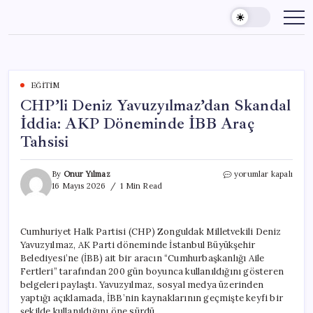
Skip
to
content
EĞITIM
CHP’li Deniz Yavuzyılmaz’dan Skandal
İddia: AKP Döneminde İBB Araç
Tahsisi
CHP’li
By
Onur Yılmaz
yorumlar kapalı
Deniz
16 Mayıs 2026
1 Min Read
Yavuzyılmaz’dan
Skandal
İddia:
Cumhuriyet Halk Partisi (CHP) Zonguldak Milletvekili Deniz
AKP
Yavuzyılmaz, AK Parti döneminde İstanbul Büyükşehir
Döneminde
İBB
Belediyesi’ne (İBB) ait bir aracın “Cumhurbaşkanlığı Aile
Araç
Fertleri” tarafından 200 gün boyunca kullanıldığını gösteren
Tahsisi
belgeleri paylaştı. Yavuzyılmaz, sosyal medya üzerinden
için
yaptığı açıklamada, İBB’nin kaynaklarının geçmişte keyfi bir
şekilde kullanıldığını öne sürdü.