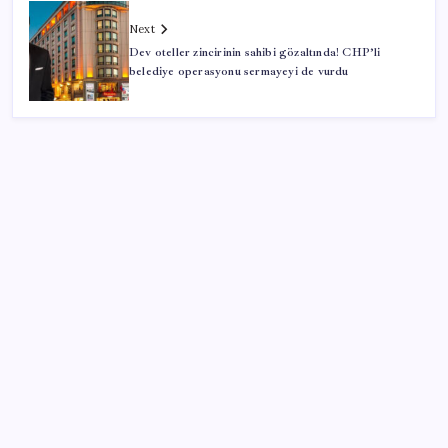
Next
Dev oteller zincirinin sahibi gözaltında! CHP’li
belediye operasyonu sermayeyi de vurdu
SON YAZILAR
Bakan Yumaklı duyurdu! 688 milyon liralık destek
ödemesi bugün hesaplarda
Adalet Bakanlığı ‘projesi’: Hâkim ve savcılar yapay
zekâyla ‘örgüt tahmini’ yapacak!