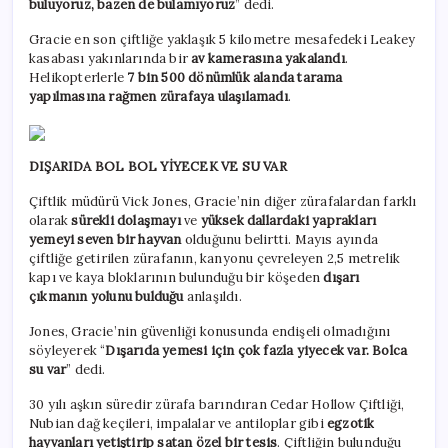
buluyoruz, bazen de bulamıyoruz
” dedi.
Gracie en son çiftliğe yaklaşık 5 kilometre mesafedeki Leakey
kasabası yakınlarında bir
av kamerasına yakalandı
.
Helikopterlerle
7 bin 500 dönümlük alanda tarama
yapılmasına rağmen zürafaya ulaşılamadı
.
DIŞARIDA BOL BOL YİYECEK VE SU VAR
Çiftlik müdürü Vick Jones, Gracie’nin diğer zürafalardan farklı
olarak
sürekli dolaşmayı
ve
yüksek dallardaki yaprakları
yemeyi seven bir hayvan
olduğunu belirtti. Mayıs ayında
çiftliğe getirilen zürafanın, kanyonu çevreleyen 2,5 metrelik
kapı ve kaya bloklarının bulunduğu bir köşeden
dışarı
çıkmanın yolunu bulduğu
anlaşıldı.
Jones, Gracie’nin güvenliği konusunda endişeli olmadığını
söyleyerek “
Dışarıda yemesi için çok fazla yiyecek var. Bolca
su var
” dedi.
30 yılı aşkın süredir zürafa barındıran Cedar Hollow Çiftliği,
Nubian dağ keçileri, impalalar ve antiloplar gibi
egzotik
hayvanları yetiştirip satan özel bir tesis
. Çiftliğin bulunduğu