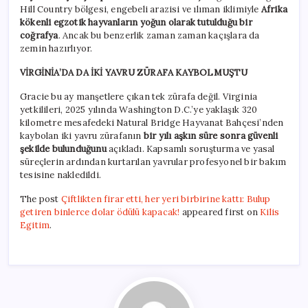
Hill Country bölgesi, engebeli arazisi ve ılıman iklimiyle
Afrika
kökenli egzotik hayvanların yoğun olarak tutulduğu bir
coğrafya
. Ancak bu benzerlik zaman zaman kaçışlara da
zemin hazırlıyor.
VİRGİNİA’DA DA İKİ YAVRU ZÜRAFA KAYBOLMUŞTU
Gracie bu ay manşetlere çıkan tek zürafa değil. Virginia
yetkilileri, 2025 yılında Washington D.C.’ye yaklaşık 320
kilometre mesafedeki Natural Bridge Hayvanat Bahçesi’nden
kaybolan iki yavru zürafanın
bir yılı aşkın süre sonra güvenli
şekilde bulunduğunu
açıkladı. Kapsamlı soruşturma ve yasal
süreçlerin ardından kurtarılan yavrular profesyonel bir bakım
tesisine nakledildi.
The post
Çiftlikten firar etti, her yeri birbirine kattı: Bulup
getiren binlerce dolar ödülü kapacak!
appeared first on
Kilis
Egitim
.