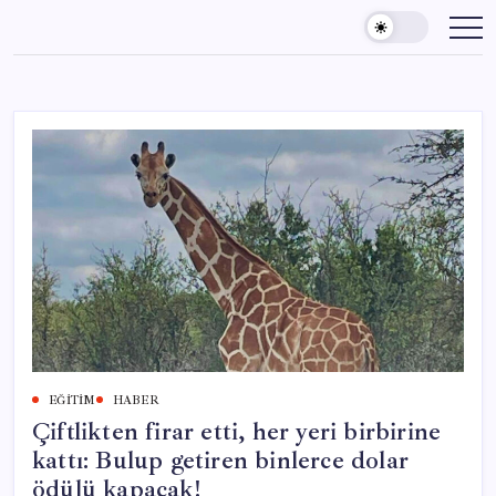
Skip
to
content
EĞITIM
HABER
Çiftlikten firar etti, her yeri birbirine
kattı: Bulup getiren binlerce dolar
ödülü kapacak!