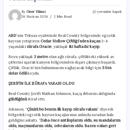
Çiftlikten
By
Onur Yılmaz
yorumlar kapalı
firar
26 Haziran 2026
2 Min Read
etti,
her
yeri
ABD
‘nin Teksas eyaletinde Real County bölgesinde egzotik
birbirine
hayvan yetiştiren
Cedar Hollow Çiftliği’nden kaçan
3-4
kattı:
Bulup
yaşındaki
zürafa Gracie
, yaklaşık
iki haftadır kayıp
.
getiren
binlerce
Boyu yaklaşık
3 metre
olan ağlı zürafa, çiftlikteki yüksek av
dolar
çitlerini aşarak kanyon bölgesinden dışarı çıkmayı başardı.
ödülü
Çiftlik, Gracie’nin bulunmasını sağlayacak bilgi için
5 bin
kapacak!
dolar ödül
koydu.
için
ŞERİFİN İLK ZÜRAFA VAKASI OLDU
Real County Şerifi Nathan Johnson, kaçış ihbarını aldığında
güldüğünü
itiraf etti.
Johnson, “
Çünkü bu benim ilk kayıp zürafa vakam
” diyerek
bölgedeki egzotik hayvan kaçışlarının aslında sıradan hale
geldiğini anlattı. “
Daha önce antiloplarım oldu, su mandalarım
oldu, maymunlarım oldu, zebralarım oldu. Bazen onları geri