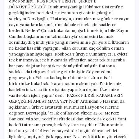
diye konuştu. ‘KOSKOCA TÜRKİYE, ŞİRKETE
DÖNÜŞTÜRÜLDÜ’ Cumhurbaşkanlığı Hükümet Sistemi’ne
geçildiğinden beri devlet nizamının çivisinin çıktığını
söyleyen Dervişoğlu, “Hatırlayın, ormanlarımız günlerce cayır
cayır yanarken kurumlar müdahale etmek için saatlerce
bekledi. Neden? Çünkü bakanlar uçağa binmek için bile ‘Sayın
Cumhurbaşkanımızın talimatlarıyla’ cümlesini kurmak
zorundaydı. Şimdi yine yangın mevsimine giriyoruz. İktidarın
ne kadar hazırlık yaptığını, Allah korusun kaç dönüm orman
yandığıyla anlayacağız. Koskoca Türkiye Cumhuriyeti Devleti
tek bir imzayla, tek bir kararla yönetilen adeta tek bir gruba
kar payı dağıtan bir şirkete dönüştürülmüştür. Patrona
sadakat da tek gaye haline getirilmiştir. Söylemeden
geçmeyeyim. Yahu arkadaş, her birinizin üzüm misali
birbirinize baka baka kararmasının alemi yok. Fikirleriniz,
hasletleriniz olabilir de işinizi yapın kardeşim. Üzerinize
vazife olan işleri yapın” dedi. ‘PAZAR FİLESİ, RAKAMLARIN
GERÇEĞİNİ ANLATMAYA YETİYOR’ Ardından 5 Haziran’da
açıklanan Türkiye İstatistik Kurumu enflasyon verilerine
değinen Dervişoğlu, “Yıllık enflasyon yüzde 32,61. Merkez
Bankası yıl sonu hedefini yüzde 16’dan yüzde 24’e çekti. Yani
hedefi tutturamayınca, hedefi yukarı taşıdılar. ‘Ekonominin
kitabını yazdık’ diyenler sayesinde, bugün dünya sefalet
liginde şampiyonluğa koşuyoruz. Biz, ‘en kötü kim yönetecek’