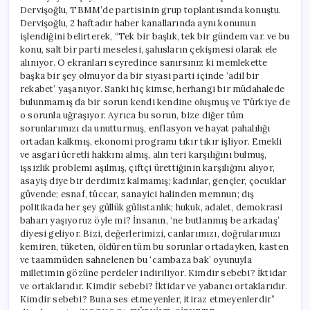
Dervişoğlu, TBMM’de partisinin grup toplantısında konuştu.
Dervişoğlu, 2 haftadır haber kanallarında aynı konunun
işlendiğini belirterek, “Tek bir başlık, tek bir gündem var. ve bu
konu, salt bir parti meselesi, şahısların çekişmesi olarak ele
alınıyor. O ekranları seyredince sanırsınız ki memlekette
başka bir şey olmuyor da bir siyasi parti içinde ‘adil bir
rekabet’ yaşanıyor. Sanki hiç kimse, herhangi bir müdahalede
bulunmamış da bir sorun kendi kendine oluşmuş ve Türkiye de
o sorunla uğraşıyor. Ayrıca bu sorun, bize diğer tüm
sorunlarımızı da unutturmuş, enflasyon ve hayat pahalılığı
ortadan kalkmış, ekonomi programı tıkır tıkır işliyor. Emekli
ve asgari ücretli hakkını almış, alın teri karşılığını bulmuş,
işsizlik problemi aşılmış, çiftçi ürettiğinin karşılığını alıyor,
asayiş diye bir derdimiz kalmamış; kadınlar, gençler, çocuklar
güvende; esnaf, tüccar, sanayici halinden memnun; dış
politikada her şey güllük gülistanlık; hukuk, adalet, demokrasi
baharı yaşıyoruz öyle mi? İnsanın, ‘ne butlanmış be arkadaş’
diyesi geliyor. Bizi, değerlerimizi, canlarımızı, doğrularımızı
kemiren, tüketen, öldüren tüm bu sorunlar ortadayken, kasten
ve taammüden sahnelenen bu ‘cambaza bak’ oyunuyla
milletimin gözüne perdeler indiriliyor. Kimdir sebebi? İktidar
ve ortaklarıdır. Kimdir sebebi? İktidar ve yabancı ortaklarıdır.
Kimdir sebebi? Buna ses etmeyenler, itiraz etmeyenlerdir”