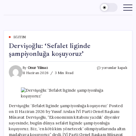
Skip
to
content
EĞITIM
Dervişoğlu: ‘Sefalet liginde
şampiyonluğa koşuyoruz’
Dervişoğlu:
By
Onur Yılmaz
yorumlar kapalı
‘Sefalet
11 Haziran 2026
3 Min Read
liginde
şampiyonluğa
koşuyoruz’
için
Dervişoğlu: ‘Sefalet liginde şampiyonluğa koşuyoruz’ Posted
on 11 Haziran 2026 by Yusuf Arslan İYİ Parti Genel Başkanı
Müsavat Dervişoğlu, “Ekonominin kitabını yazdık’ diyenler
sayesinde, bugün dünya sefalet liginde şampiyonluğa
koşuyoruz. Biz, ‘en kötü kim yönetecek’ olimpiyatlarında altın
madalyaya koşuyoruz” dedi. İYİ Parti Genel Başkanı Müsavat