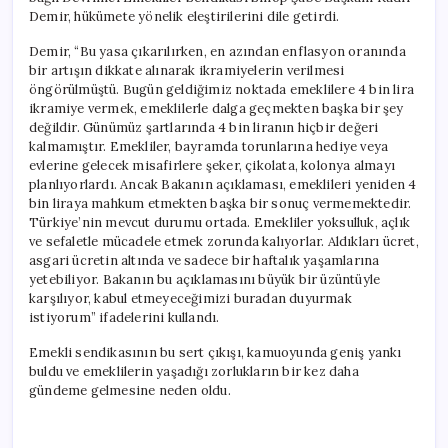
Demir, hükümete yönelik eleştirilerini dile getirdi.
Demir, “Bu yasa çıkarılırken, en azından enflasyon oranında
bir artışın dikkate alınarak ikramiyelerin verilmesi
öngörülmüştü. Bugün geldiğimiz noktada emeklilere 4 bin lira
ikramiye vermek, emeklilerle dalga geçmekten başka bir şey
değildir. Günümüz şartlarında 4 bin liranın hiçbir değeri
kalmamıştır. Emekliler, bayramda torunlarına hediye veya
evlerine gelecek misafirlere şeker, çikolata, kolonya almayı
planlıyorlardı. Ancak Bakanın açıklaması, emeklileri yeniden 4
bin liraya mahkum etmekten başka bir sonuç vermemektedir.
Türkiye’nin mevcut durumu ortada. Emekliler yoksulluk, açlık
ve sefaletle mücadele etmek zorunda kalıyorlar. Aldıkları ücret,
asgari ücretin altında ve sadece bir haftalık yaşamlarına
yetebiliyor. Bakanın bu açıklamasını büyük bir üzüntüyle
karşılıyor, kabul etmeyeceğimizi buradan duyurmak
istiyorum” ifadelerini kullandı.
Emekli sendikasının bu sert çıkışı, kamuoyunda geniş yankı
buldu ve emeklilerin yaşadığı zorlukların bir kez daha
gündeme gelmesine neden oldu.