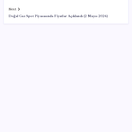
Next
Doğal Gaz Spot Piyasasında Fiyatlar Açıklandı (2 Mayıs 2026)
SON YAZILAR
Bakan Yumaklı duyurdu! 688 milyon liralık destek
ödemesi bugün hesaplarda
Adalet Bakanlığı ‘projesi’: Hâkim ve savcılar yapay
zekâyla ‘örgüt tahmini’ yapacak!
Türkiye’nin klima haritası değişti