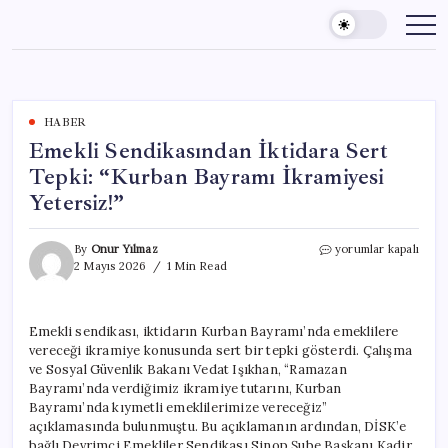
Skip
to
content
HABER
Emekli Sendikasından İktidara Sert
Tepki: “Kurban Bayramı İkramiyesi
Yetersiz!”
Emekli
By
Onur Yılmaz
yorumlar kapalı
Sendikasından
2 Mayıs 2026
1 Min Read
İktidara
Sert
Tepki:
Emekli sendikası, iktidarın Kurban Bayramı’nda emeklilere
“Kurban
vereceği ikramiye konusunda sert bir tepki gösterdi. Çalışma
Bayramı
İkramiyesi
ve Sosyal Güvenlik Bakanı Vedat Işıkhan, “Ramazan
Yetersiz!”
Bayramı’nda verdiğimiz ikramiye tutarını, Kurban
için
Bayramı’nda kıymetli emeklilerimize vereceğiz”
açıklamasında bulunmuştu. Bu açıklamanın ardından, DİSK’e
bağlı Devrimci Emekliler Sendikası Sinop Şube Başkanı Kadir