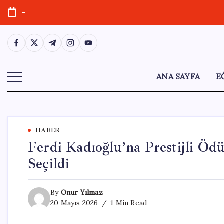
Skip
-
to
content
https://www.facebook.com/
https://twitter.com/
https://t.me/
https://www.instagram.com/
https://youtube.com/
ANA SAYFA
E
HABER
Ferdi Kadıoğlu’na Prestijli Öd
Seçildi
By
Onur Yılmaz
20 Mayıs 2026
1 Min Read