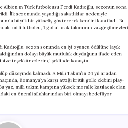
Premier
e Albion’ın Türk futbolcusu Ferdi Kadıoğlu, sezonun sona
Lig’in
ldi. İlk sezonunda yaşadığı sakatlıklar nedeniyle
En
nunda büyük bir yükseliş göstererek kendini kanıtladı. Bu
İyi
aki milli futbolcu, 1 gol atarak takımının vazgeçilmezler
Oyuncusu
Seçildi
için
i Kadıoğlu, sezon sonunda en iyi oyuncu ödülüne layık
 aldığından dolayı büyük mutluluk duyduğunu ifade eden
inize teşekkür ederim,” şeklinde konuştu.
lüp düzeyinde kalmadı. A Milli Takım’ın 24 yıl aradan
çında, Romanya’ya karşı attığı kritik golle ekibini play-
. Bu yaz, milli takım kampına yüksek moralle katılacak olan
daki en önemli silahlarından biri olmayı hedefliyor.