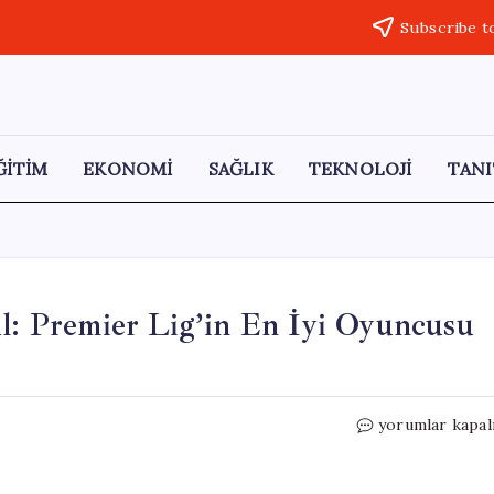
Subscribe t
ĞİTİM
EKONOMİ
SAĞLIK
TEKNOLOJİ
TANI
ül: Premier Lig’in En İyi Oyuncusu
Ferdi
yorumlar kapal
Kadıoğlu’na
Prestijli
Ödül: