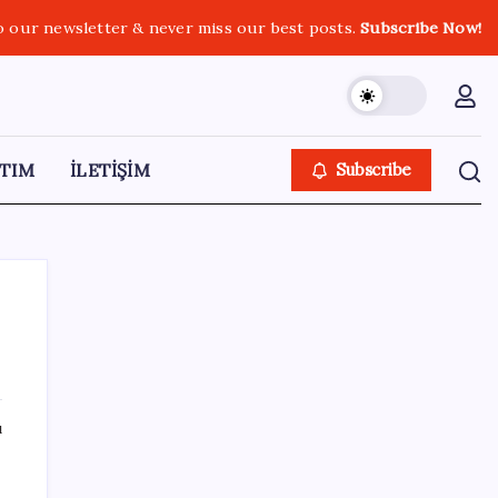
o our newsletter & never miss our best posts.
Subscribe Now!
TIM
İLETİŞİM
Subscribe
SON YAZILAR
ı
Şehit aileleri ve gazi aylıklarına zam
düzenlemesi