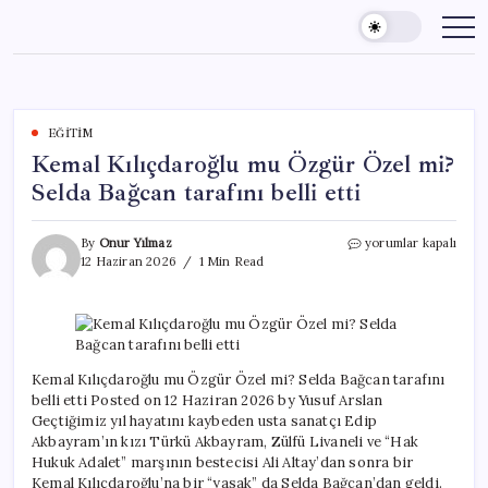
Skip
to
content
EĞITIM
Kemal Kılıçdaroğlu mu Özgür Özel mi?
Selda Bağcan tarafını belli etti
Kemal
By
Onur Yılmaz
yorumlar kapalı
Kılıçdaroğlu
12 Haziran 2026
1 Min Read
mu
Özgür
Özel
mi?
Selda
Bağcan
Kemal Kılıçdaroğlu mu Özgür Özel mi? Selda Bağcan tarafını
tarafını
belli etti Posted on 12 Haziran 2026 by Yusuf Arslan
belli
Geçtiğimiz yıl hayatını kaybeden usta sanatçı Edip
etti
Akbayram’ın kızı Türkü Akbayram, Zülfü Livaneli ve “Hak
için
Hukuk Adalet” marşının bestecisi Ali Altay’dan sonra bir
Kemal Kılıçdaroğlu’na bir “yasak” da Selda Bağcan’dan geldi.