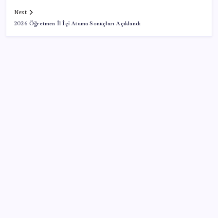
Next
2026 Öğretmen İl İçi Atama Sonuçları Açıklandı
SON YAZILAR
Bakan Yumaklı duyurdu! 688 milyon liralık destek
ödemesi bugün hesaplarda
Adalet Bakanlığı ‘projesi’: Hâkim ve savcılar yapay
zekâyla ‘örgüt tahmini’ yapacak!
Türkiye’nin klima haritası değişti