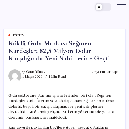
Skip
to
content
EĞITIM
Köklü Gıda Markası Seğmen
Kardeşler, 82,5 Milyon Dolar
Karşılığında Yeni Sahiplerine Geçti
Köklü
By
Onur Yılmaz
yorumlar kapalı
Gıda
11 Mayıs 2026
1 Min Read
Markası
Seğmen
Kardeşler,
Gıda sektörünün tanınmış isimlerinden biri olan Seğmen
82,5
Kardeşler Gıda Üretim ve Ambalaj Sanayi A.Ş., 82,49 milyon
Milyon
Dolar
dolarlık büyük bir satış anlaşması ile yeni sahiplerine
Karşılığında
devredildi. Bu önemli gelişme, şirketin yönetiminde yeni bir
Yeni
dönemin başlangıcını müjdeledi.
Sahiplerine
Geçti
Kamuoyu ile paylaşılan bilgilere göre, mevcut ortakların