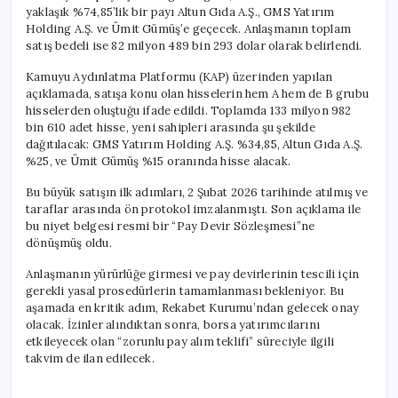
için
yaklaşık %74,85’lik bir payı Altun Gıda A.Ş., GMS Yatırım
Holding A.Ş. ve Ümit Gümüş’e geçecek. Anlaşmanın toplam
satış bedeli ise 82 milyon 489 bin 293 dolar olarak belirlendi.
Kamuyu Aydınlatma Platformu (KAP) üzerinden yapılan
açıklamada, satışa konu olan hisselerin hem A hem de B grubu
hisselerden oluştuğu ifade edildi. Toplamda 133 milyon 982
bin 610 adet hisse, yeni sahipleri arasında şu şekilde
dağıtılacak: GMS Yatırım Holding A.Ş. %34,85, Altun Gıda A.Ş.
%25, ve Ümit Gümüş %15 oranında hisse alacak.
Bu büyük satışın ilk adımları, 2 Şubat 2026 tarihinde atılmış ve
taraflar arasında ön protokol imzalanmıştı. Son açıklama ile
bu niyet belgesi resmi bir “Pay Devir Sözleşmesi”ne
dönüşmüş oldu.
Anlaşmanın yürürlüğe girmesi ve pay devirlerinin tescili için
gerekli yasal prosedürlerin tamamlanması bekleniyor. Bu
aşamada en kritik adım, Rekabet Kurumu’ndan gelecek onay
olacak. İzinler alındıktan sonra, borsa yatırımcılarını
etkileyecek olan “zorunlu pay alım teklifi” süreciyle ilgili
takvim de ilan edilecek.