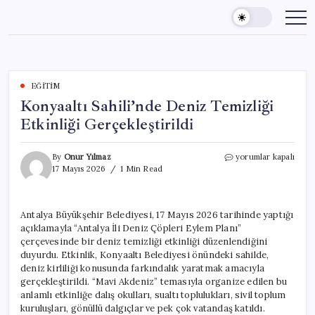
Skip
to
content
EĞITIM
Konyaaltı Sahili’nde Deniz Temizliği
Etkinliği Gerçekleştirildi
Konyaaltı
By
Onur Yılmaz
yorumlar kapalı
Sahili’nde
17 Mayıs 2026
1 Min Read
Deniz
Temizliği
Etkinliği
Antalya Büyükşehir Belediyesi, 17 Mayıs 2026 tarihinde yaptığı
Gerçekleştirildi
açıklamayla “Antalya İli Deniz Çöpleri Eylem Planı”
için
çerçevesinde bir deniz temizliği etkinliği düzenlendiğini
duyurdu. Etkinlik, Konyaaltı Belediyesi önündeki sahilde,
deniz kirliliği konusunda farkındalık yaratmak amacıyla
gerçekleştirildi. “Mavi Akdeniz” temasıyla organize edilen bu
anlamlı etkinliğe dalış okulları, sualtı toplulukları, sivil toplum
kuruluşları, gönüllü dalgıçlar ve pek çok vatandaş katıldı.