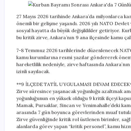
27 Mayıs 2026 tarihinde Ankara’da milyonlarca kamu
önemli bir gelişme yaşandı. 2026 yılı NATO Devlet 
sosyal hayatta da büyük değişiklikler getiriyor. K
bu kritik zirve, Ankara’nın 9 ana ilçesinde kamu çal
7-8 Temmuz 2026 tarihlerinde düzenlenecek NATO 
kamu kurumlarına resmi yazılar göndererek önemli 
hareketlilik nedeniyle, zirve haftasında Ankara’nı
izinli sayılacak.
**9 İLÇEDE TATİL UYGULAMASI DEVAM EDECEK
Zirve süresince yaşanacak yoğunluğu azaltmak amacı
yoğunluğunun en yüksek olduğu 9 kritik ilçeyi kaps
Mamak, Pursaklar, Sincan ve Yenimahalle’deki kam
arasında 7 gün boyunca görevlerinden muaf tutulac
Zirve güvenliğinde kritik rol üstlenen birimler, sağlı
alanlarda görev yapan “kritik personel”, kamu hi