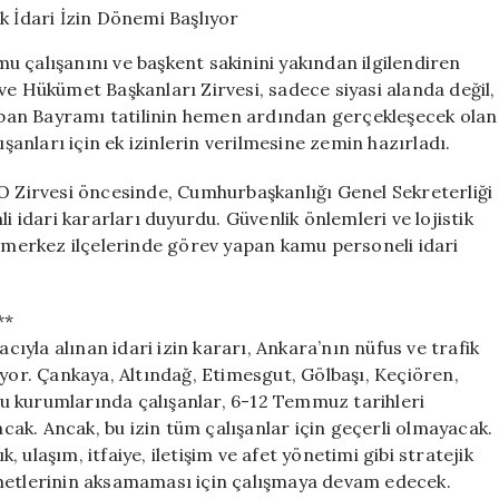
7
Günlük
 çalışanını ve başkent sakinini yakından ilgilendiren
İdari
ve Hükümet Başkanları Zirvesi, sadece siyasi alanda değil,
İzin
urban Bayramı tatilinin hemen ardından gerçekleşecek olan
Dönemi
Başlıyor
ışanları için ek izinlerin verilmesine zemin hazırladı.
için
Zirvesi öncesinde, Cumhurbaşkanlığı Genel Sekreterliği
idari kararları duyurdu. Güvenlik önlemleri ve lojistik
n merkez ilçelerinde görev yapan kamu personeli idari
**
yla alınan idari izin kararı, Ankara’nın nüfus ve trafik
ıyor. Çankaya, Altındağ, Etimesgut, Gölbaşı, Keçiören,
u kurumlarında çalışanlar, 6-12 Temmuz tarihleri
ak. Ancak, bu izin tüm çalışanlar için geçerli olmayacak.
k, ulaşım, itfaiye, iletişim ve afet yönetimi gibi stratejik
zmetlerinin aksamaması için çalışmaya devam edecek.