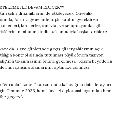
 ERTELEME İLE DEVAM EDECEK**
tün şehir dinamiklerini de etkileyecek. Güvenlik
tasında, Ankara genelinde toplu katılım gerektiren
 törenleri, konserler, sınavlar ve sempozyumlar gibi
k risklerini minimuma indirmek amacıyla başka tarihlere
nkara’da, zirve günlerinde geçiş güzergahlarının açık
liliğin kontrol altında tutulması büyük önem taşıyor.
trafiğinin tıkanmasının önüne geçilmesi, -Resmi heyetlerin
imlerinin çalışma alanlarının optimize edilmesi
lin “zorunlu hizmet” kapsamında kalacağına dair detayları
 için Temmuz 2026, hem küresel diplomasi açısından hem
arihe geçecek.