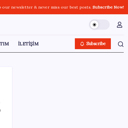
o our newsletter & never miss our best posts.
Subscribe Now!
TIM
İLETİŞİM
Subscribe
SON YAZILAR
ı
Şehit aileleri ve gazi aylıklarına zam
düzenlemesi