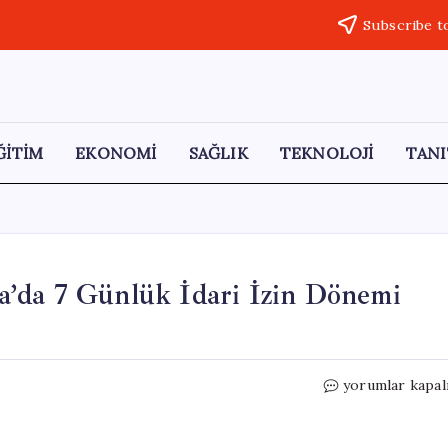
Subscribe t
ĞİTİM
EKONOMİ
SAĞLIK
TEKNOLOJİ
TANI
’da 7 Günlük İdari İzin Dönemi
Kurban
yorumlar kapal
Bayramı
Sonrası
Ankara’da