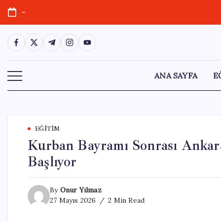
Skip
-
to
content
https://www.facebook.com/
https://twitter.com/
https://t.me/
https://www.instagram.com/
https://youtube.com/
ANA SAYFA
E
EĞITIM
Kurban Bayramı Sonrası Ankara
Başlıyor
By
Onur Yılmaz
27 Mayıs 2026
2 Min Read