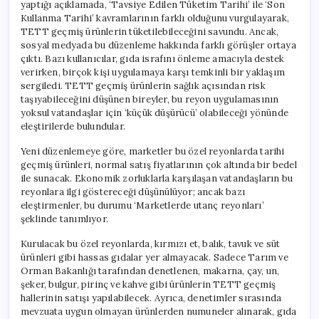
yaptığı açıklamada, ‘Tavsiye Edilen Tüketim Tarihi’ ile ‘Son
Kullanma Tarihi’ kavramlarının farklı olduğunu vurgulayarak,
TETT geçmiş ürünlerin tüketilebileceğini savundu. Ancak,
sosyal medyada bu düzenleme hakkında farklı görüşler ortaya
çıktı. Bazı kullanıcılar, gıda israfını önleme amacıyla destek
verirken, birçok kişi uygulamaya karşı temkinli bir yaklaşım
sergiledi. TETT geçmiş ürünlerin sağlık açısından risk
taşıyabileceğini düşünen bireyler, bu reyon uygulamasının
yoksul vatandaşlar için ‘küçük düşürücü’ olabileceği yönünde
eleştirilerde bulundular.
Yeni düzenlemeye göre, marketler bu özel reyonlarda tarihi
geçmiş ürünleri, normal satış fiyatlarının çok altında bir bedel
ile sunacak. Ekonomik zorluklarla karşılaşan vatandaşların bu
reyonlara ilgi göstereceği düşünülüyor; ancak bazı
eleştirmenler, bu durumu ‘Marketlerde utanç reyonları’
şeklinde tanımlıyor.
Kurulacak bu özel reyonlarda, kırmızı et, balık, tavuk ve süt
ürünleri gibi hassas gıdalar yer almayacak. Sadece Tarım ve
Orman Bakanlığı tarafından denetlenen, makarna, çay, un,
şeker, bulgur, pirinç ve kahve gibi ürünlerin TETT geçmiş
hallerinin satışı yapılabilecek. Ayrıca, denetimler sırasında
mevzuata uygun olmayan ürünlerden numuneler alınarak, gıda