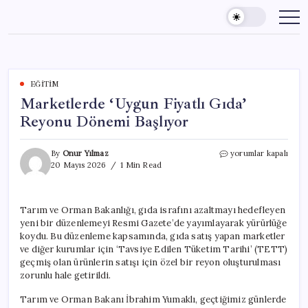
Skip
to
content
EĞITIM
Marketlerde ‘Uygun Fiyatlı Gıda’
Reyonu Dönemi Başlıyor
Marketlerde
By
Onur Yılmaz
yorumlar kapalı
‘Uygun
20 Mayıs 2026
1 Min Read
Fiyatlı
Gıda’
Reyonu
Tarım ve Orman Bakanlığı, gıda israfını azaltmayı hedefleyen
Dönemi
yeni bir düzenlemeyi Resmi Gazete’de yayımlayarak yürürlüğe
Başlıyor
için
koydu. Bu düzenleme kapsamında, gıda satış yapan marketler
ve diğer kurumlar için ‘Tavsiye Edilen Tüketim Tarihi’ (TETT)
geçmiş olan ürünlerin satışı için özel bir reyon oluşturulması
zorunlu hale getirildi.
Tarım ve Orman Bakanı İbrahim Yumaklı, geçtiğimiz günlerde