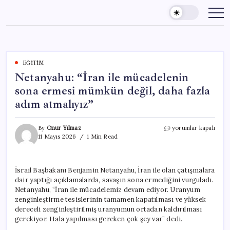
Skip
to
content
EĞITIM
Netanyahu: “İran ile mücadelenin
sona ermesi mümkün değil, daha fazla
adım atmalıyız”
Netanyahu:
By
Onur Yılmaz
yorumlar kapalı
“İran
11 Mayıs 2026
1 Min Read
ile
mücadelenin
sona
İsrail Başbakanı Benjamin Netanyahu, İran ile olan çatışmalara
ermesi
dair yaptığı açıklamalarda, savaşın sona ermediğini vurguladı.
mümkün
değil,
Netanyahu, “İran ile mücadelemiz devam ediyor. Uranyum
daha
zenginleştirme tesislerinin tamamen kapatılması ve yüksek
fazla
dereceli zenginleştirilmiş uranyumun ortadan kaldırılması
adım
gerekiyor. Hala yapılması gereken çok şey var” dedi.
atmalıyız”