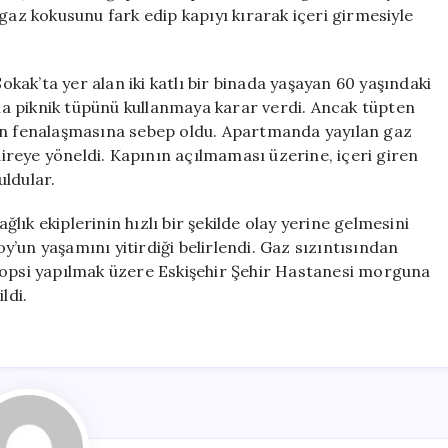
Gaz
gaz kokusunu fark edip kapıyı kırarak içeri girmesiyle
Sızıntısından
Hayatını
Kaybetti
ak’ta yer alan iki katlı bir binada yaşayan 60 yaşındaki
için
a piknik tüpünü kullanmaya karar verdi. Ancak tüpten
’un fenalaşmasına sebep oldu. Apartmanda yayılan gaz
reye yöneldi. Kapının açılmaması üzerine, içeri giren
uldular.
ık ekiplerinin hızlı bir şekilde olay yerine gelmesini
’un yaşamını yitirdiği belirlendi. Gaz sızıntısından
topsi yapılmak üzere Eskişehir Şehir Hastanesi morguna
ldi.