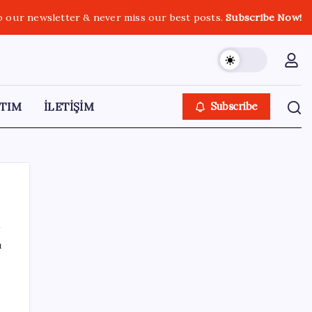
o our newsletter & never miss our best posts.
Subscribe Now!
TIM
İLETİŞİM
Subscribe
ı
SON YAZILAR
Şehit aileleri ve gazi aylıklarına zam
düzenlemesi