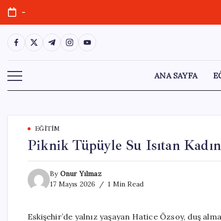
Skip
-
to
content
https://www.facebook.com/
https://twitter.com/
https://t.me/
https://www.instagram.com/
https://youtube.com/
ANA SAYFA
E
EĞITIM
Piknik Tüpüyle Su Isıtan Kadın
By
Onur Yılmaz
17 Mayıs 2026
1 Min Read
Eskişehir’de yalnız yaşayan Hatice Özsoy, duş alma