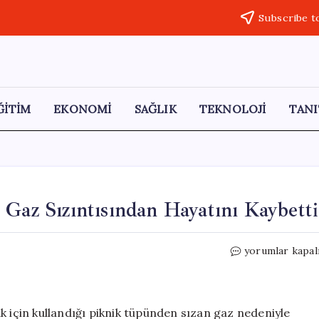
Subscribe t
ĞİTİM
EKONOMİ
SAĞLIK
TEKNOLOJİ
TANI
 Gaz Sızıntısından Hayatını Kaybetti
Piknik
yorumlar kapal
Tüpüyle
Su
Isıtan
Kadın
k için kullandığı piknik tüpünden sızan gaz nedeniyle