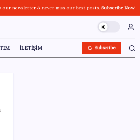
o our newsletter & never miss our best posts.
Subscribe Now!
TIM
İLETİŞİM
Subscribe
ı
SON YAZILAR
Bakan Yumaklı duyurdu! 688 milyon liralık
destek ödemesi bugün hesaplarda