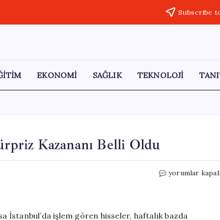
Subscribe t
ĞİTİM
EKONOMİ
SAĞLIK
TEKNOLOJİ
TANI
ürpriz Kazananı Belli Oldu
Piyasalar
yorumlar kapal
Kırmızıda!
Haftanın
Sürpriz
Kazananı
sa İstanbul’da işlem gören hisseler, haftalık bazda