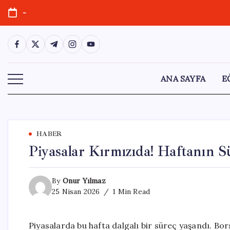
Skip
-
to
content
https://www.facebook.com/
https://twitter.com/
https://t.me/
https://www.instagram.com/
https://youtube.com/
ANA SAYFA
E
HABER
Piyasalar Kırmızıda! Haftanın S
By
Onur Yılmaz
25 Nisan 2026
1 Min Read
Piyasalarda bu hafta dalgalı bir süreç yaşandı. Bor