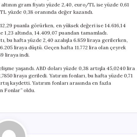
Belli
ltının gram fiyatı yüzde 2,40, euro/TL ise yüzde 0,61
Oldu
r/TL yüzde 0,38 oranında değer kazandı.
için
212,29 puanla görürken, en yüksek değeri ise 14.616,14
de 1,23 altında, 14.409,07 puandan tamamladı.
tı, bu hafta yüzde 2,40 azalışla 6.859 liraya gerilerken,
6.205 liraya düştü. Geçen hafta 11.772 lira olan çeyrek
9 liraya indi.
elişme yaşandı. ABD doları yüzde 0,38 artışla 45,0240 lira
7850 liraya geriledi. Yatırım fonları, bu hafta yüzde 0,71
rtış kaydetti. Yatırım fonları arasında en fazla
n Fonlar” oldu.