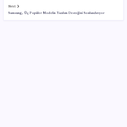
Next
Samsung, Üç Popüler Modelin Yazılım Desteğini Sonlandırıyor
SON YAZILAR
Şehit aileleri ve gazi aylıklarına zam düzenlemesi
Ocak-temmuzda 638 bin oto satıldı
Son Dakika… Numan Kurtulmuş, ‘çerçeve yasa’ya
imza attı
İran Ekonomi Bakanı, ülke ekonomisini çökertme
girişimlerinin başarısız olacağını söyledi