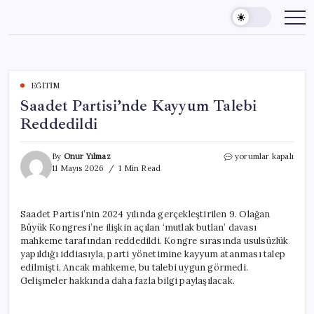
Skip
to
content
EĞITIM
Saadet Partisi’nde Kayyum Talebi
Reddedildi
Saadet
By
Onur Yılmaz
yorumlar kapalı
Partisi’nde
11 Mayıs 2026
1 Min Read
Kayyum
Talebi
Reddedildi
Saadet Partisi’nin 2024 yılında gerçekleştirilen 9. Olağan
için
Büyük Kongresi’ne ilişkin açılan ‘mutlak butlan’ davası
mahkeme tarafından reddedildi. Kongre sırasında usulsüzlük
yapıldığı iddiasıyla, parti yönetimine kayyum atanması talep
edilmişti. Ancak mahkeme, bu talebi uygun görmedi.
Gelişmeler hakkında daha fazla bilgi paylaşılacak.