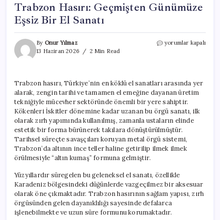
Trabzon Hasırı: Geçmişten Günümüze
Eşsiz Bir El Sanatı
Trabzon
By
Onur Yılmaz
yorumlar kapalı
Hasırı:
13 Haziran 2026
2 Min Read
Geçmişten
Günümüze
Eşsiz
Trabzon hasırı, Türkiye’nin en köklü el sanatları arasında yer
Bir
alarak, zengin tarihi ve tamamen el emeğine dayanan üretim
El
Sanatı
tekniğiyle mücevher sektöründe önemli bir yere sahiptir.
için
Kökenleri İskitler dönemine kadar uzanan bu örgü sanatı, ilk
olarak zırh yapımında kullanılmış, zamanla ustaların elinde
estetik bir forma bürünerek takılara dönüştürülmüştür.
Tarihsel süreçte savaşçıları koruyan metal örgü sistemi,
Trabzon’da altının ince teller haline getirilip ilmek ilmek
örülmesiyle “altın kumaş” formuna gelmiştir.
Yüzyıllardır süregelen bu geleneksel el sanatı, özellikle
Karadeniz bölgesindeki düğünlerde vazgeçilmez bir aksesuar
olarak öne çıkmaktadır. Trabzon hasırının sağlam yapısı, zırh
örgüsünden gelen dayanıklılığı sayesinde defalarca
işlenebilmekte ve uzun süre formunu korumaktadır.