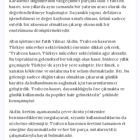
Karadeniz düğünlerinin vazgeçilmez parçası olan Trabzon
hasırı, son yıllarda aynı zamanda bir yatırım aracı olarak da
değerlendirilmeye başlamıştır. Dayanıklı yapısı, defalarca
işlenebilmesi ve değer kaybının sınırlı olması, ürünü sadece
estetik bir aksesuar olmaktan çıkarıp ekonomik bir
enstrümana dönüştürmektedir.
Altın işletmecisi Fatih Yılmaz Akdin, Trabzon hasırının
Türkiye mücevher sektöründeki önemine dikkat çekerek,
“Trabzon hasırı, Türkiye mücevher sektörünün ağır abisidir.
Bu toprakların geleneksel bir tekniği olan hasır, binlerce yıllık
geçmişiyle Türkiye’de ayrı bir yere sahiptir. Her ilmek, o
sanatın köklerine ve ustalarına bir selam durmaktadır. Biz, bu
geleneği sadece düğün takısı olmaktan çıkararak günlük
hayatta da kullanılmasını sağlamak için tasarımlarımızı
geliştirdik. Trabzon hasırı, dayanıklılığıyla öne çıkmakta ve
günlük kullanımda da popüler hale gelmektedir” şeklinde
konuşmuştur.
Akdin, üretim aşamasında çevre dostu yöntemler
benimsediklerini vurgulayarak, siyanür kullanmadıklarını da
sözlerine eklemiştir. Trabzon hasırının üretimi tamamen el
emeğine dayanmaktadır ve her bir parça, ustaların titiz
çalışmalarıyla hayat bulmaktadır.