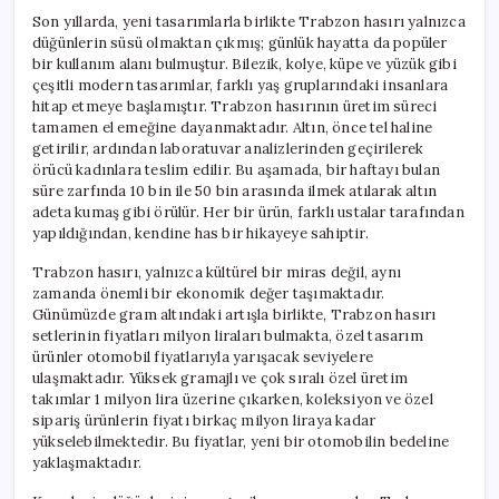
Son yıllarda, yeni tasarımlarla birlikte Trabzon hasırı yalnızca
düğünlerin süsü olmaktan çıkmış; günlük hayatta da popüler
bir kullanım alanı bulmuştur. Bilezik, kolye, küpe ve yüzük gibi
çeşitli modern tasarımlar, farklı yaş gruplarındaki insanlara
hitap etmeye başlamıştır. Trabzon hasırının üretim süreci
tamamen el emeğine dayanmaktadır. Altın, önce tel haline
getirilir, ardından laboratuvar analizlerinden geçirilerek
örücü kadınlara teslim edilir. Bu aşamada, bir haftayı bulan
süre zarfında 10 bin ile 50 bin arasında ilmek atılarak altın
adeta kumaş gibi örülür. Her bir ürün, farklı ustalar tarafından
yapıldığından, kendine has bir hikayeye sahiptir.
Trabzon hasırı, yalnızca kültürel bir miras değil, aynı
zamanda önemli bir ekonomik değer taşımaktadır.
Günümüzde gram altındaki artışla birlikte, Trabzon hasırı
setlerinin fiyatları milyon liraları bulmakta, özel tasarım
ürünler otomobil fiyatlarıyla yarışacak seviyelere
ulaşmaktadır. Yüksek gramajlı ve çok sıralı özel üretim
takımlar 1 milyon lira üzerine çıkarken, koleksiyon ve özel
sipariş ürünlerin fiyatı birkaç milyon liraya kadar
yükselebilmektedir. Bu fiyatlar, yeni bir otomobilin bedeline
yaklaşmaktadır.