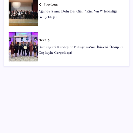
Previous
Ağrı’da Sanat Dolu Bir Gün: “Kim Var?” Etkinliği
Gerçekleşti
Next
Osmangazi Kardeşler Buluşması’nın İkincisi Üsküp’te
Coşkuyla Gerçekleşti
SON YAZILAR