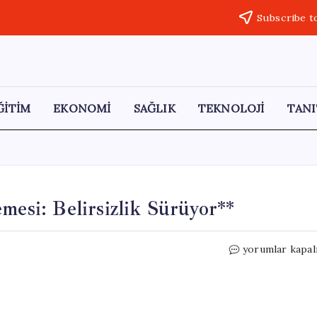
Subscribe t
ĞİTİM
EKONOMİ
SAĞLIK
TEKNOLOJİ
TANI
mesi: Belirsizlik Sürüyor**
Trump’tan
yorumlar kapal
Askeri
Saldırı
Ertelemesi:
Belirsizlik