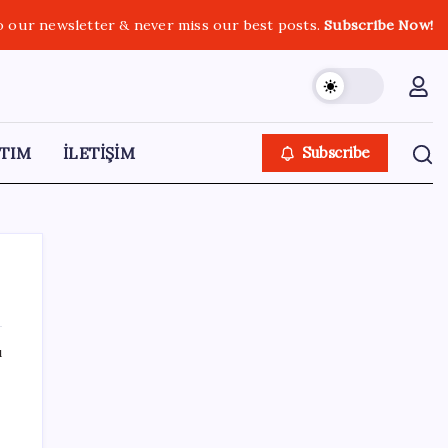
o our newsletter & never miss our best posts.
Subscribe Now!
TIM
İLETİŞİM
Subscribe
ı
SON YAZILAR
Şehit aileleri ve gazi aylıklarına zam
düzenlemesi