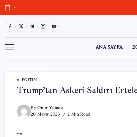
Skip
-
to
content
https://www.facebook.com/
https://twitter.com/
https://t.me/
https://www.instagram.com/
https://youtube.com/
ANA SAYFA
E
EĞITIM
Trump’tan Askeri Saldırı Ertele
By
Onur Yılmaz
20 Mayıs 2026
2 Min Read
**