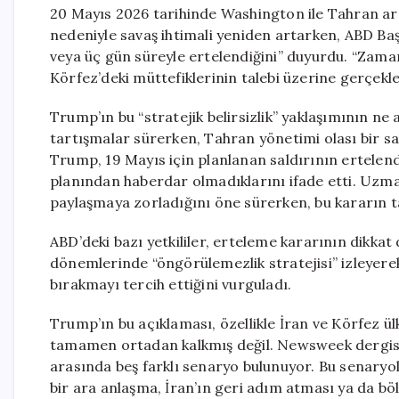
20 Mayıs 2026 tarihinde Washington ile Tahran a
nedeniyle savaş ihtimali yeniden artarken, ABD Ba
veya üç gün süreyle ertelendiğini” duyurdu. “Zam
Körfez’deki müttefiklerinin talebi üzerine gerçekleşt
Trump’ın bu “stratejik belirsizlik” yaklaşımının ne 
tartışmalar sürerken, Tahran yönetimi olası bir sa
Trump, 19 Mayıs için planlanan saldırının ertelendiğ
planından haberdar olmadıklarını ifade etti. Uzm
paylaşmaya zorladığını öne sürerken, bu kararın tam
ABD’deki bazı yetkililer, erteleme kararının dikkat
dönemlerinde “öngörülemezlik stratejisi” izleyerek 
bırakmayı tercih ettiğini vurguladı.
Trump’ın bu açıklaması, özellikle İran ve Körfez ülk
tamamen ortadan kalkmış değil. Newsweek dergisin
arasında beş farklı senaryo bulunuyor. Bu senary
bir ara anlaşma, İran’ın geri adım atması ya da böl