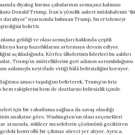
Sürüyor**
rasında diyalog kurma çabalarının sonuçsuz kalması
için
şkanı Donald Trump, İran’a yönelik askeri müdahalenin “ik
an daralıyor” uyarısında bulunan Trump, bu ertelemeyi
irdiğini belirtti.
anlama geldiği ve olası sonuçları hakkında çeşitli
ldırıya karşı hazırlıklarını artırmaya devam ediyor.
ini açıkladığında, Körfez ülkelerinin liderleri bu saldırı
anlar, Trump’ın müttefiklerini geri adımın sorumluluğunu
 anlamıyla neyi ifade ettiği hâlâ belirsizliğini koruyor.
 dağıtma amacı taşıdığını belirterek, Trump’ın kriz
hem rakiplerini hem de dostlarını belirsizlik içinde
eleri için bir rahatlama sağlasa da savaş olasılığı
in analizine göre, Washington’un olası seçenekleri
olar arasında, nükleer meselelerin çözümünü geciktiren
gedeki kontrollü bir çıkmaz süreci yer alıyor. Ayrıca,