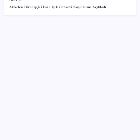
Akbelen Direnişçisi Esra Işık Cezaevi Koşullarını Açıkladı
SON YAZILAR
Almanya’da sanayi üretimine otomotiv desteği
Şehit aileleri ve gazi aylıklarına zam düzenlemesi
Ocak-temmuzda 638 bin oto satıldı
Son Dakika… Numan Kurtulmuş, ‘çerçeve yasa’ya
imza attı
İran Ekonomi Bakanı, ülke ekonomisini çökertme