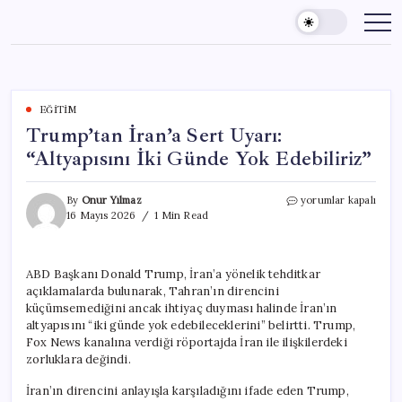
Skip
to
content
EĞITIM
Trump’tan İran’a Sert Uyarı:
“Altyapısını İki Günde Yok Edebiliriz”
Trump’tan
By
Onur Yılmaz
yorumlar kapalı
İran’a
16 Mayıs 2026
1 Min Read
Sert
Uyarı:
“Altyapısını
ABD Başkanı Donald Trump, İran’a yönelik tehditkar
İki
açıklamalarda bulunarak, Tahran’ın direncini
Günde
Yok
küçümsemediğini ancak ihtiyaç duyması halinde İran’ın
Edebiliriz”
altyapısını “iki günde yok edebileceklerini” belirtti. Trump,
için
Fox News kanalına verdiği röportajda İran ile ilişkilerdeki
zorluklara değindi.
İran’ın direncini anlayışla karşıladığını ifade eden Trump,