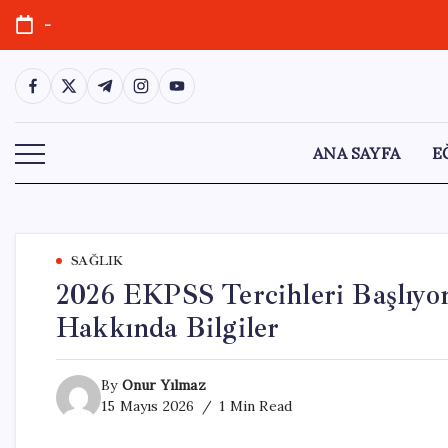
Skip
-
to
content
https://www.facebook.com/
https://twitter.com/
https://t.me/
https://www.instagram.com/
https://youtube.com/
ANA SAYFA
E
SAĞLIK
2026 EKPSS Tercihleri Başlıyor
Hakkında Bilgiler
By
Onur Yılmaz
15 Mayıs 2026
1 Min Read