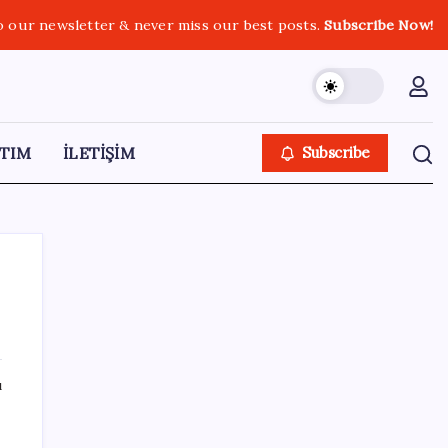
o our newsletter & never miss our best posts.
Subscribe Now!
TIM
İLETİŞİM
Subscribe
SON YAZILAR
ı
Şehit aileleri ve gazi aylıklarına zam
düzenlemesi