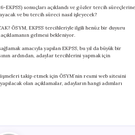
Tarih
26-EKPSS) sonuçları açıklandı ve gözler tercih süreçlerin
ve
ayacak ve bu tercih süreci nasıl işleyecek?
Başvuru
Süreci
ÖSYM, EKPSS tercihleriyle ilgili henüz bir duyuru
Hakkında
açıklamanın gelmesi bekleniyor.
Bilgiler
için
sağlamak amacıyla yapılan EKPSS, bu yıl da büyük bir
asının ardından, adaylar tercihlerini yapmak için
elişmeleri takip etmek için ÖSYM’nin resmi web sitesini
i yapılacak olan açıklamalar, adayların hangi adımları