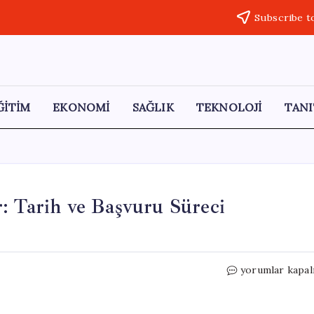
Subscribe t
ĞİTİM
EKONOMİ
SAĞLIK
TEKNOLOJİ
TANI
: Tarih ve Başvuru Süreci
2026
yorumlar kapal
EKPSS
Tercihleri
Başlıyor: