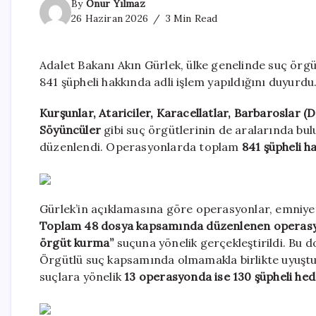
By
Onur Yılmaz
26 Haziran 2026
3 Min Read
Adalet Bakanı Akın Gürlek, ülke genelinde suç örgü
841 şüpheli hakkında adli işlem yapıldığını duyurdu
Kurşunlar, Atariciler, Karacellatlar, Barbaroslar (D
Söyüncüler
gibi suç örgütlerinin de aralarında bu
düzenlendi. Operasyonlarda toplam
841 şüpheli ha
Gürlek’in açıklamasına göre operasyonlar, emniye
Toplam 48 dosya kapsamında düzenlenen operasyo
örgüt kurma”
suçuna yönelik gerçekleştirildi. Bu do
Örgütlü suç kapsamında olmamakla birlikte uyuşturuc
suçlara yönelik
13 operasyonda ise 130 şüpheli hede