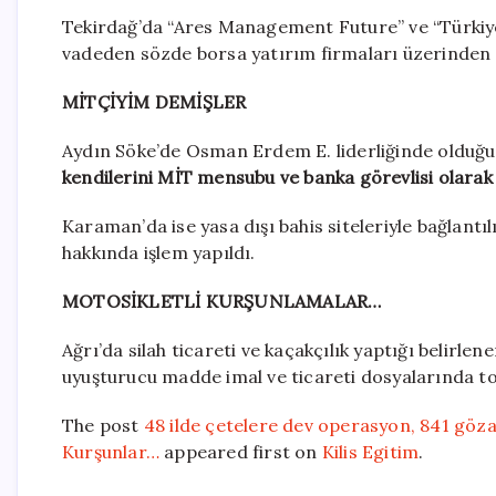
Tekirdağ’da “Ares Management Future” ve “Türkiye 
vadeden sözde borsa yatırım firmaları üzerinden dol
MİTÇİYİM DEMİŞLER
Aydın Söke’de Osman Erdem E. liderliğinde olduğu b
kendilerini MİT mensubu ve banka görevlisi olarak t
Karaman’da ise yasa dışı bahis siteleriyle bağlantılı
hakkında işlem yapıldı.
MOTOSİKLETLİ KURŞUNLAMALAR…
Ağrı’da silah ticareti ve kaçakçılık yaptığı belirle
uyuşturucu madde imal ve ticareti dosyalarında to
The post
48 ilde çetelere dev operasyon, 841 gözalt
Kurşunlar…
appeared first on
Kilis Egitim
.