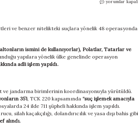
48
yorumlar kapal
ilde
çetelere
dev
operasyon,
tleri ve benzer nitelikteki suçlara yönelik 48 operasyonda
841
.
gözaltı!
Karacellatlar,
altonların ismini de kullanıyorlar), Polatlar, Tatarlar ve
Atariciler,
lunduğu yapılara yönelik ülke genelinde operasyon
Polatlar,
kkında adli işlem yapıldı.
Barbaroslar,
Kurşunlar…
için
t ve jandarma birimlerinin koordinasyonuyla yürütüldü.
nların 35’i
, TCK 220 kapsamında
“suç işlemek amacıyla
syalarda 24 ilde 711 şüpheli hakkında işlem yapıldı.
u, silah kaçakçılığı, dolandırıcılık ve yasa dışı bahis gib
f alındı.