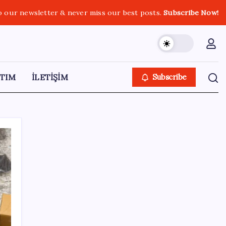
o our newsletter & never miss our best posts.
Subscribe Now!
TIM
İLETİŞİM
Subscribe
SON YAZILAR
Bakan Yumaklı duyurdu! 688 milyon liralık
destek ödemesi bugün hesaplarda