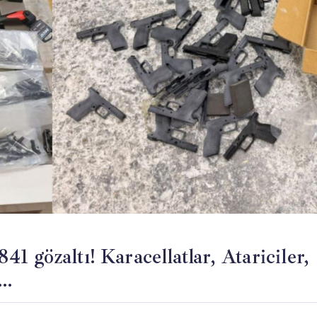
41 gözaltı! Karacellatlar, Atariciler,
r…