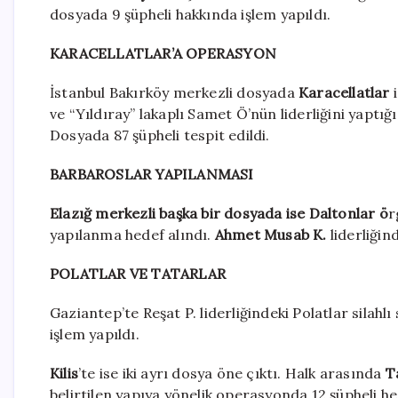
dosyada 9 şüpheli hakkında işlem yapıldı.
KARACELLATLAR’A OPERASYON
İstanbul Bakırköy merkezli dosyada
Karacellatlar
i
ve “Yıldıray” lakaplı Samet Ö’nün liderliğini yaptığı
Dosyada 87 şüpheli tespit edildi.
BARBAROSLAR YAPILANMASI
Elazığ merkezli başka bir dosyada ise Daltonlar ö
r
yapılanma hedef alındı.
Ahmet Musab K.
liderliğin
POLATLAR VE TATARLAR
Gaziantep’te Reşat P. liderliğindeki Polatlar silah
işlem yapıldı.
Kilis
’te ise iki ayrı dosya öne çıktı. Halk arasında
T
belirtilen yapıya yönelik operasyonda 12 şüpheli hed