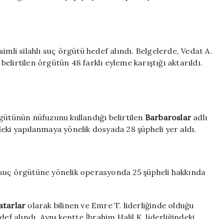
simli silahlı suç örgütü hedef alındı. Belgelerde, Vedat A.
 belirtilen örgütün 48 farklı eyleme karıştığı aktarıldı.
gütünün nüfuzunu kullandığı belirtilen
Barbaroslar
adlı
deki yapılanmaya yönelik dosyada 28 şüpheli yer aldı.
lı suç örgütüne yönelik operasyonda 25 şüpheli hakkında
atarlar
olarak bilinen ve Emre T. liderliğinde olduğu
ef alındı. Aynı kentte İbrahim Halil K. liderliğindeki