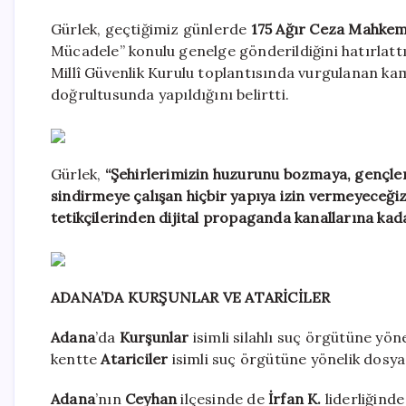
Gürlek, geçtiğimiz günlerde
175 Ağır Ceza Mahkem
Mücadele” konulu genelge gönderildiğini hatırlattı
Millî Güvenlik Kurulu toplantısında vurgulanan k
doğrultusunda yapıldığını belirtti.
Gürlek,
“Şehirlerimizin huzurunu bozmaya, gençler
sindirmeye çalışan hiçbir yapıya izin vermeyeceğiz.
tetikçilerinden dijital propaganda kanallarına ka
ADANA’DA KURŞUNLAR VE ATARİCİLER
Adana
’da
Kurşunlar
isimli silahlı suç örgütüne yön
kentte
Atariciler
isimli suç örgütüne yönelik dosyad
Adana
’nın
Ceyhan
ilçesinde de
İrfan K.
liderliğinde