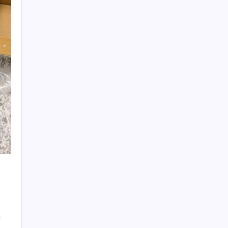
Adalet Bakanlığı ‘projesi’: Hâkim ve savcılar
yapay zekâyla ‘örgüt tahmini’ yapacak!
Türkiye’nin klima haritası değişti
Düz Dünya gibi teorilere inanma eğiliminin
arkasındaki gizem çözüldü
Kılıçdaroğlu görevden almıştı… YSK’den
‘YENİ Parti’ kararı: Mehmet Hadimi
Yakupoğlu resmen temsilci oldu
Bakan Yumaklı Güvenli Elektronik Küpe
İzleme Sistemi’ni tanıttı! “Her hayvanın
dijital bir kimliği olacak”
Bu otomobil tek depo yakıtla 1980 kilometre
gitti: Rekoru sağlayan şey ilk akla gelen
olmadı
Meta’nın Yapay Zeka Modeli Dışarı Sızdı:
Siber Saldırı Oldu mu?
İran, anlaşmada ABD ve İsrail gemilerine