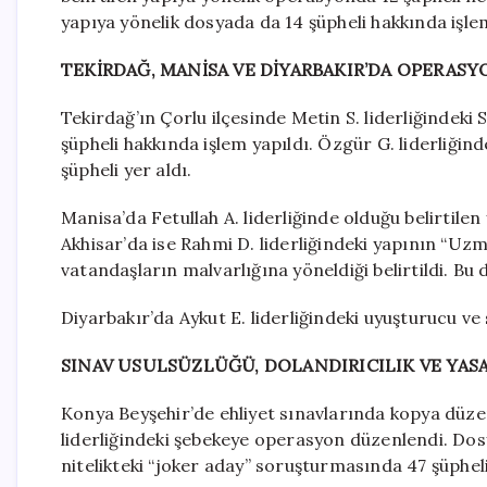
yapıya yönelik dosyada da 14 şüpheli hakkında işlem
TEKİRDAĞ, MANİSA VE DİYARBAKIR’DA OPERASY
Tekirdağ’ın Çorlu ilçesinde Metin S. liderliğindeki
şüpheli hakkında işlem yapıldı. Özgür G. liderliğind
şüpheli yer aldı.
Manisa’da Fetullah A. liderliğinde olduğu belirtile
Akhisar’da ise Rahmi D. liderliğindeki yapının “Uzm
vatandaşların malvarlığına yöneldiği belirtildi. Bu 
Diyarbakır’da Aykut E. liderliğindeki uyuşturucu ve
SINAV USULSÜZLÜĞÜ, DOLANDIRICILIK VE YASA
Konya Beyşehir’de ehliyet sınavlarında kopya düzene
liderliğindeki şebekeye operasyon düzenlendi. Dosy
nitelikteki “joker aday” soruşturmasında 47 şüpheli