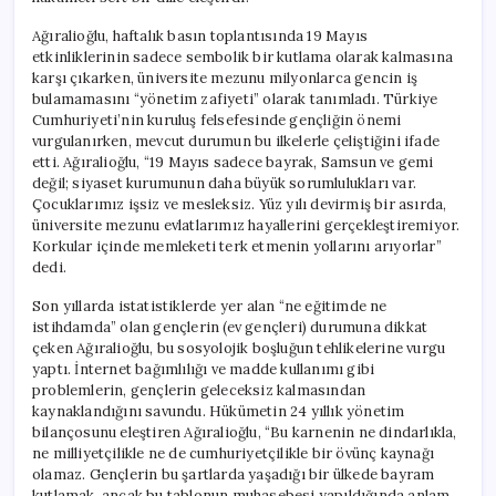
Ağıralioğlu, haftalık basın toplantısında 19 Mayıs
etkinliklerinin sadece sembolik bir kutlama olarak kalmasına
karşı çıkarken, üniversite mezunu milyonlarca gencin iş
bulamamasını “yönetim zafiyeti” olarak tanımladı. Türkiye
Cumhuriyeti’nin kuruluş felsefesinde gençliğin önemi
vurgulanırken, mevcut durumun bu ilkelerle çeliştiğini ifade
etti. Ağıralioğlu, “19 Mayıs sadece bayrak, Samsun ve gemi
değil; siyaset kurumunun daha büyük sorumlulukları var.
Çocuklarımız işsiz ve mesleksiz. Yüz yılı devirmiş bir asırda,
üniversite mezunu evlatlarımız hayallerini gerçekleştiremiyor.
Korkular içinde memleketi terk etmenin yollarını arıyorlar”
dedi.
Son yıllarda istatistiklerde yer alan “ne eğitimde ne
istihdamda” olan gençlerin (ev gençleri) durumuna dikkat
çeken Ağıralioğlu, bu sosyolojik boşluğun tehlikelerine vurgu
yaptı. İnternet bağımlılığı ve madde kullanımı gibi
problemlerin, gençlerin geleceksiz kalmasından
kaynaklandığını savundu. Hükümetin 24 yıllık yönetim
bilançosunu eleştiren Ağıralioğlu, “Bu karnenin ne dindarlıkla,
ne milliyetçilikle ne de cumhuriyetçilikle bir övünç kaynağı
olamaz. Gençlerin bu şartlarda yaşadığı bir ülkede bayram
kutlamak, ancak bu tablonun muhasebesi yapıldığında anlam