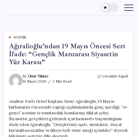
Skip
to
content
EĞITIM
Ağıralioğlu’ndan 19 Mayıs Öncesi Sert
İfade: “Gençlik Manzarası Siyasetin
Yüz Karası”
Ağıralioğlu’ndan
By
Onur Yılmaz
yorumlar kapalı
19
14 Mayıs 2026
2 Min Read
Mayıs
Öncesi
Sert
Anahtar Parti Genel Başkanı Yavuz Ağıralioğlu, 19 Mayıs
İfade:
kutlamaları öncesinde yaptığı açıklamalarda genç işsizliği, “ev
“Gençlik
Manzarası
genci” sorunu ve umutsuzluk konularına dikkat çekti.
Siyasetin
Siyasetin, gerçekleri gizlemek için hamasete başvurduğunu
Yüz
ifade eden Ağıralioğlu, “Gençlerimiz işsiz, mesleksiz. Hayal
Karası”
kurmaktan uzaklar ve ülkeyi terk etme isteği içindeler” diyerek
için
hükümeti sert bir dille eleştirdi.