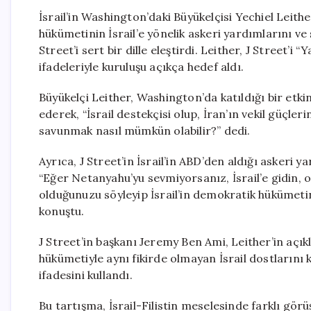
İsrail’in Washington’daki Büyükelçisi Yechiel Leithe
hükümetinin İsrail’e yönelik askeri yardımlarını ve 
Street’i sert bir dille eleştirdi. Leither, J Street’
ifadeleriyle kuruluşu açıkça hedef aldı.
Büyükelçi Leither, Washington’da katıldığı bir etkin
ederek, “İsrail destekçisi olup, İran’ın vekil güçle
savunmak nasıl mümkün olabilir?” dedi.
Ayrıca, J Street’in İsrail’in ABD’den aldığı askeri 
“Eğer Netanyahu’yu sevmiyorsanız, İsrail’e gidin, oy
olduğunuzu söyleyip İsrail’in demokratik hükümeti
konuştu.
J Street’in başkanı Jeremy Ben Ami, Leither’in açıkl
hükümetiyle aynı fikirde olmayan İsrail dostlarını 
ifadesini kullandı.
Bu tartışma, İsrail-Filistin meselesinde farklı görü