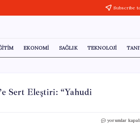
Subscribe t
ĞİTİM
EKONOMİ
SAĞLIK
TEKNOLOJİ
TANI
’e Sert Eleştiri: “Yahudi
İsrail
yorumlar kapal
Büyükelçisi’nde
J
Street’e