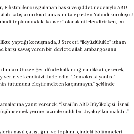
Sert
r, Filistinlilere uygulanan baskı ve şiddet nedeniyle ABD
Eleştiri:
silah satışlarını kısıtlamasını talep eden Yahudi kuruluşu J
“Yahudi
i “Yahudi toplumundaki kanser” olarak nitelendirirken, bu
Toplumunda
Kanser”
için
likte yaptığı konuşmada, J Street’i “ikiyüzlülükle” itham
rine karşı savaş veren bir devlete silah ambargosunu
yardımları Gazze Şeridi’nde kullandığına dikkat çekerek,
 verin ve kendinizi ifade edin. ‘Demokrasi yanlısı’
nin tutumunu eleştirmekten kaçınmayın.” şeklinde
amalarına yanıt vererek, “İsrail’in ABD Büyükelçisi, İsrail
küçümsemek yerine bizimle ciddi bir diyalog kurmalıdır.”
şlerin nasıl çatıştığını ve toplum içindeki bölünmeleri