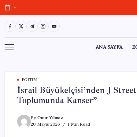
Skip
-
to
content
https://www.facebook.com/
https://twitter.com/
https://t.me/
https://www.instagram.com/
https://youtube.com/
ANA SAYFA
E
EĞITIM
İsrail Büyükelçisi’nden J Street
Toplumunda Kanser”
By
Onur Yılmaz
20 Mayıs 2026
1 Min Read