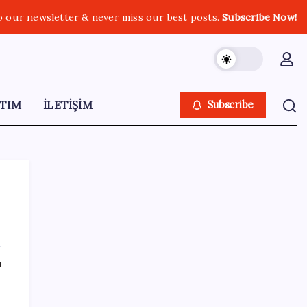
o our newsletter & never miss our best posts.
Subscribe Now!
TIM
İLETİŞİM
Subscribe
SON YAZILAR
ı
n
Şehit aileleri ve gazi aylıklarına zam
düzenlemesi