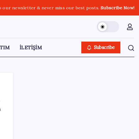
o our newsletter & never miss our best posts.
Subscribe Now!
TIM
İLETİŞİM
Subscribe
ı
SON YAZILAR
Kılıçdaroğlu görevden almıştı… YSK’den
‘YENİ Parti’ kararı: Mehmet Hadimi