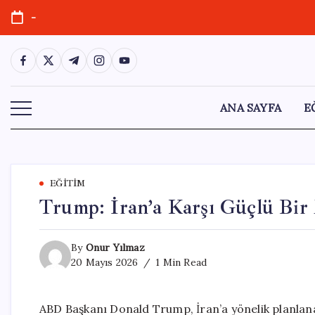
Skip
-
to
content
https://www.facebook.com/
https://twitter.com/
https://t.me/
https://www.instagram.com/
https://youtube.com/
ANA SAYFA
E
EĞITIM
Trump: İran’a Karşı Güçlü Bir
By
Onur Yılmaz
20 Mayıs 2026
1 Min Read
ABD Başkanı Donald Trump, İran’a yönelik planlana