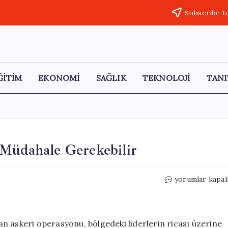
Subscribe t
ĞİTİM
EKONOMİ
SAĞLIK
TEKNOLOJİ
TANI
 Müdahale Gerekebilir
Trump:
yorumlar kapal
İran’a
Karşı
Güçlü
Bir
n askeri operasyonu, bölgedeki liderlerin ricası üzerine