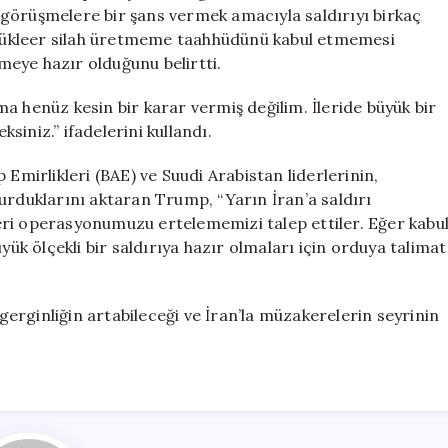
Müdahale
görüşmelere bir şans vermek amacıyla saldırıyı birkaç
Gerekebilir
n nükleer silah üretmeme taahhüdünü kabul etmemesi
için
eye hazır olduğunu belirtti.
a henüz kesin bir karar vermiş değilim. İleride büyük bir
iniz.” ifadelerini kullandı.
 Emirlikleri (BAE) ve Suudi Arabistan liderlerinin,
urduklarını aktaran Trump, “Yarın İran’a saldırı
eri operasyonumuzu ertelememizi talep ettiler. Eğer kabu
yük ölçekli bir saldırıya hazır olmaları için orduya talimat
 gerginliğin artabileceği ve İran’la müzakerelerin seyrinin