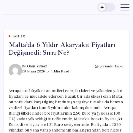
Skip
to
content
EĞITIM
Malta’da 6 Yıldır Akaryakıt Fiyatları
Değişmedi: Sırrı Ne?
Malta’da
By
Onur Yılmaz
yorumlar kapalı
6
29 Nisan 2026
1 Min Read
Yıldır
Akaryakıt
Fiyatları
Avrupa’nın büyük ekonomileri enerji krizleri ve yükselen yakıt
Değişmedi:
fiyatları ile mücadele ederken, küçük bir ada ülkesi olan Malta,
Sırrı
Ne?
bu zorluklara karşı ilginç bir duruş sergiliyor. Malta’da benzin
için
ve dizel fiyatları tam 6 yıldır sabit kalmış durumda. Avrupa
Birliği ülkelerinde litre fiyatlarının 2.50 Euro’ya (yaklaşık 100
TL) kadar yükseldiği bir dönemde, Malta’da benzin fiyatı 1,34
Euro, dizel fiyatı ise 1,21 Euro seviyelerinde. Bu fiyatlar, 2020
yılından bu yana yani pandeminin başlangıcından beri hiçbir