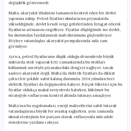
değişiklik göstermedi.
Malta, akaryakıt ithalatını tamamen kontrol eden bir devlet
yapısına sahip. Petrol fiyatları uluslararası piyasalarda
yükseldiğinde, devlet kendi vergi gelirlerinden feragat ederek
fiyatların artmasını engelliyor. Fiyatlar düştüğünde ise devlet,
bu durumdan faydalanarak mali durumunu güçlendiriyor.
Böylece vatandaşlar, akaryakıt pompalarında asla zam
görmüyor.
Ayrıca, petrol fiyatlarının düşük olduğu dönemlerde büyük
miktarda stok yaparak kriz zamanlarında bu stokları
kullanmak suretiyle piyasalardaki dengeyi sağlıyor. Ancak
sadece akaryakıt değil, Malta’da elektrik fiyatları da dikkat
çekici bir şekilde sabit kalmış durumda. 2014 yılından beri
elektrik fiyatları da değişmeden kalıyor. Birçok tüketici için bu
fiyatlar oldukça makul seviyelerde kalırken, hükümet bu
stratejiyle enflasyonu kontrol altında tutmayı amaçlıyor.
Malta’nın bu uygulamaları, enerji maliyetlerini sabit tutarak
vatandaşlarına büyük bir avantaj sağlarken, aynı zamanda
ulusal stratejinin bir parçası olarak enflasyonla mücadele
etmelerine yardımcı oluyor.