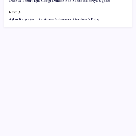
Otobüs Tamiri İçin Gittiği Dükkanında Silahlı Saldırıya Uğradı
Next
Aşkın Kargaşası: Bir Araya Gelmemesi Gereken 5 Burç
SON YAZILAR
Şehit aileleri ve gazi aylıklarına zam düzenlemesi
Ocak-temmuzda 638 bin oto satıldı
Son Dakika… Numan Kurtulmuş, ‘çerçeve yasa’ya
imza attı
İran Ekonomi Bakanı, ülke ekonomisini çökertme