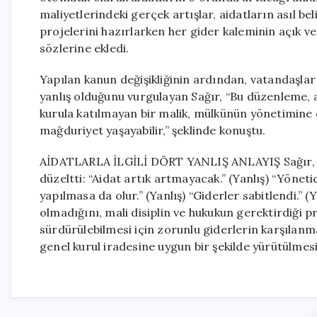
maliyetlerindeki gerçek artışlar, aidatların asıl bel
projelerini hazırlarken her gider kaleminin açık ve
sözlerine ekledi.
Yapılan kanun değişikliğinin ardından, vatandaşlar
yanlış olduğunu vurgulayan Sağır, “Bu düzenleme, a
kurula katılmayan bir malik, mülkünün yönetimine d
mağduriyet yaşayabilir,” şeklinde konuştu.
AİDATLARLA İLGİLİ DÖRT YANLIŞ ANLAYIŞ Sağır, kan
düzeltti: “Aidat artık artmayacak.” (Yanlış) “Yöneti
yapılmasa da olur.” (Yanlış) “Giderler sabitlendi.” 
olmadığını, mali disiplin ve hukukun gerektirdiği 
sürdürülebilmesi için zorunlu giderlerin karşılanm
genel kurul iradesine uygun bir şekilde yürütülmesi