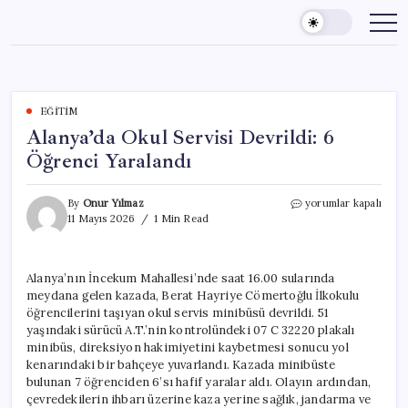
Skip
to
content
EĞITIM
Alanya’da Okul Servisi Devrildi: 6
Öğrenci Yaralandı
Alanya’da
By
Onur Yılmaz
yorumlar kapalı
Okul
11 Mayıs 2026
1 Min Read
Servisi
Devrildi:
6
Alanya’nın İncekum Mahallesi’nde saat 16.00 sularında
Öğrenci
meydana gelen kazada, Berat Hayriye Cömertoğlu İlkokulu
Yaralandı
için
öğrencilerini taşıyan okul servis minibüsü devrildi. 51
yaşındaki sürücü A.T.’nin kontrolündeki 07 C 32220 plakalı
minibüs, direksiyon hakimiyetini kaybetmesi sonucu yol
kenarındaki bir bahçeye yuvarlandı. Kazada minibüste
bulunan 7 öğrenciden 6’sı hafif yaralar aldı. Olayın ardından,
çevredekilerin ihbarı üzerine kaza yerine sağlık, jandarma ve