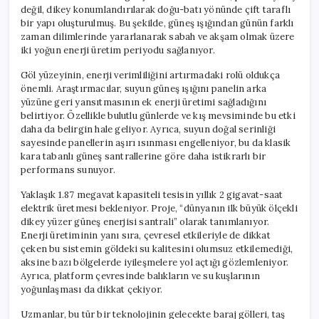
için
değil, dikey konumlandırılarak doğu-batı yönünde çift taraflı
bir yapı oluşturulmuş. Bu şekilde, güneş ışığından günün farklı
zaman dilimlerinde yararlanarak sabah ve akşam olmak üzere
iki yoğun enerji üretim periyodu sağlanıyor.
Göl yüzeyinin, enerji verimliliğini artırmadaki rolü oldukça
önemli. Araştırmacılar, suyun güneş ışığını panelin arka
yüzüne geri yansıtmasının ek enerji üretimi sağladığını
belirtiyor. Özellikle bulutlu günlerde ve kış mevsiminde bu etki
daha da belirgin hale geliyor. Ayrıca, suyun doğal serinliği
sayesinde panellerin aşırı ısınması engelleniyor, bu da klasik
kara tabanlı güneş santrallerine göre daha istikrarlı bir
performans sunuyor.
Yaklaşık 1.87 megavat kapasiteli tesisin yıllık 2 gigavat-saat
elektrik üretmesi bekleniyor. Proje, “dünyanın ilk büyük ölçekli
dikey yüzer güneş enerjisi santrali” olarak tanımlanıyor.
Enerji üretiminin yanı sıra, çevresel etkileriyle de dikkat
çeken bu sistemin göldeki su kalitesini olumsuz etkilemediği,
aksine bazı bölgelerde iyileşmelere yol açtığı gözlemleniyor.
Ayrıca, platform çevresinde balıkların ve su kuşlarının
yoğunlaşması da dikkat çekiyor.
Uzmanlar, bu tür bir teknolojinin gelecekte baraj gölleri, taş