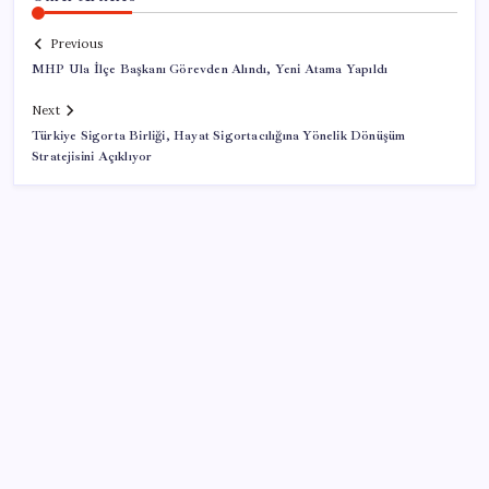
Previous
MHP Ula İlçe Başkanı Görevden Alındı, Yeni Atama Yapıldı
Next
Türkiye Sigorta Birliği, Hayat Sigortacılığına Yönelik Dönüşüm
Stratejisini Açıklıyor
SON YAZILAR
Bakan Yumaklı duyurdu! 688 milyon liralık destek
ödemesi bugün hesaplarda