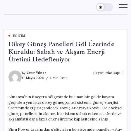
Skip
to
content
EĞITIM
Dikey Güneş Panelleri Göl Üzerinde
Kuruldu: Sabah ve Akşam Enerji
Üretimi Hedefleniyor
Dikey
By
Onur Yılmaz
yorumlar kapalı
Güneş
12 Mayıs 2026
1 Min Read
Panelleri
Göl
Üzerinde
Almanya’nın Bavyera bölgesinde bulunan bir gölde hayata
Kuruldu:
geçirilen yenilikçi dikey güneş paneli sistemi, güneş enerjisi
Sabah
ve
üretiminde çığır açabilecek sonuçlar ortaya koydu. Geleneksel
Akşam
güneş panellerinin aksine, bu sistem sabah erken saatlerde ve
Enerji
akşamüstü daha fazla enerji üretme kapasitesine sahip.
Üretimi
Hedefleniyor
Sinn Power tarafından geliştirilen bu sistemde, paneller yatay