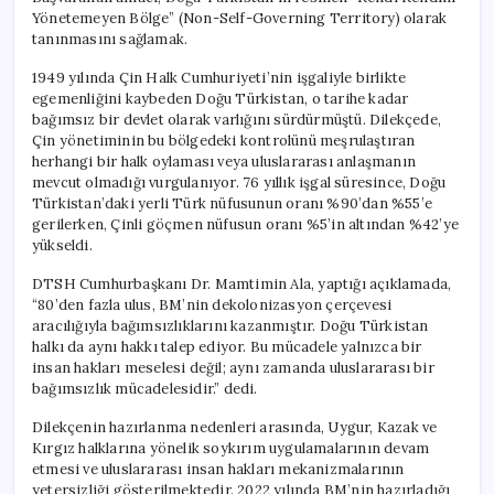
Yönetemeyen Bölge” (Non-Self-Governing Territory) olarak
tanınmasını sağlamak.
1949 yılında Çin Halk Cumhuriyeti’nin işgaliyle birlikte
egemenliğini kaybeden Doğu Türkistan, o tarihe kadar
bağımsız bir devlet olarak varlığını sürdürmüştü. Dilekçede,
Çin yönetiminin bu bölgedeki kontrolünü meşrulaştıran
herhangi bir halk oylaması veya uluslararası anlaşmanın
mevcut olmadığı vurgulanıyor. 76 yıllık işgal süresince, Doğu
Türkistan’daki yerli Türk nüfusunun oranı %90’dan %55’e
gerilerken, Çinli göçmen nüfusun oranı %5’in altından %42’ye
yükseldi.
DTSH Cumhurbaşkanı Dr. Mamtimin Ala, yaptığı açıklamada,
“80’den fazla ulus, BM’nin dekolonizasyon çerçevesi
aracılığıyla bağımsızlıklarını kazanmıştır. Doğu Türkistan
halkı da aynı hakkı talep ediyor. Bu mücadele yalnızca bir
insan hakları meselesi değil; aynı zamanda uluslararası bir
bağımsızlık mücadelesidir.” dedi.
Dilekçenin hazırlanma nedenleri arasında, Uygur, Kazak ve
Kırgız halklarına yönelik soykırım uygulamalarının devam
etmesi ve uluslararası insan hakları mekanizmalarının
yetersizliği gösterilmektedir. 2022 yılında BM’nin hazırladığı