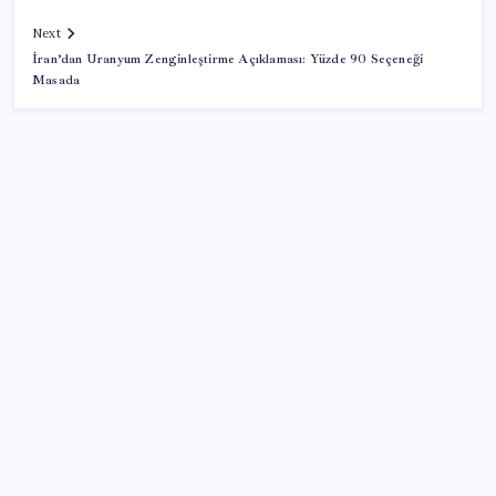
Next
İran’dan Uranyum Zenginleştirme Açıklaması: Yüzde 90 Seçeneği
Masada
SON YAZILAR
Almanya’da sanayi üretimine otomotiv desteği
Şehit aileleri ve gazi aylıklarına zam düzenlemesi
Ocak-temmuzda 638 bin oto satıldı
Son Dakika… Numan Kurtulmuş, ‘çerçeve yasa’ya