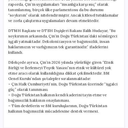
raporda, Çin’in uygulamaları “insanlığa karşı suç” olarak
tanımlanmış, birçok ülke parlamentosu da bu durumu
“soykırım” olarak nitelendirmiştir. Ancak kitlesel tutuklamalar
ve zorla çalıştırma uygulamaları devam etmektedir.
DTMH Başkanı ve DTSH Dışişleri Bakanı Salih Hudayar, “Bu
soykırımın arkasında, Çin’in Doğu Türkistan’daki sömürgeci
işgali yatmaktadır. Dekolonizasyon ve bağımsızlık, insan
haklarımızın ve varlığımızın tek garantisidir.” ifadelerini
kullandı.
Dilekçede ayrıca, Çin’in 2026 yılında yürürlüğe giren “Etnik
Birliği ve İlerlemeyi Teşvik Yasası”nın etnik ve kültürel yok
etme aracı olarak kullanıldığına dikkat çekilmektedir. BM
Genel Kurulu’ndan şu talepler sıralanmaktadır:
– Çin Halk Cumhuriyeti’nin, Doğu Türkistan üzerinde “işgalci
güç” olarak tanınması.
– Doğu Türkistan halkının kendi kaderini tayin etme ve
bağımsızlık hakkının onaylanması.
– Tüm devletlerin ve BM kuruluşlarının, Doğu Türkistan
halkının bağımsızlık mücadelesine destek vermesi.