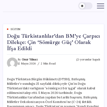
Skip
to
content
EĞITIM
Doğu Türkistanlılar’dan BM’ye Çarpıcı
Dilekçe: Çin ‘Sömürge Güç’ Olarak
İfşa Edildi
Doğu
By
Onur Yılmaz
yorumlar kapalı
Türkistanlılar’dan
12 Mayıs 2026
2 Min Read
BM’ye
Çarpıcı
Dilekçe:
Doğu Türkistan Sürgün Hükümeti (DTSH), Birleşmiş
Çin
Milletler’e sunduğu 25 sayfalık dilekçeyle Çin’in Doğu
‘Sömürge
Güç’
Türkistan’daki varlığının “sömürgeci bir işgal” olarak kabul
Olarak
edilmesini talep etti. 5 Mayıs 2026 tarihinde, Doğu
İfşa
Türkistanlılar tarafından yapılan bu tarihi başvuru, Birleşmiş
Edildi
Milletler Dekolonizasyon Özel Komitesi’ne (C-24) iletildi.
için
Başvurunun amacı, Doğu Türkistan’ın resmen “Kendi Kendini