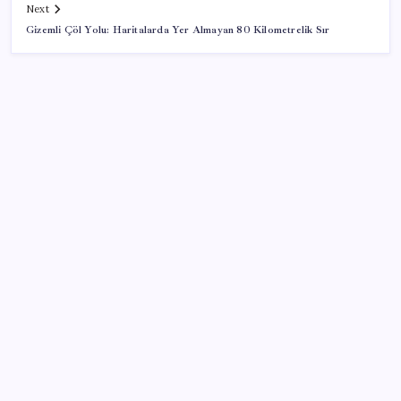
Next
Gizemli Çöl Yolu: Haritalarda Yer Almayan 80 Kilometrelik Sır
SON YAZILAR
Şehit aileleri ve gazi aylıklarına zam düzenlemesi
Ocak-temmuzda 638 bin oto satıldı
Son Dakika… Numan Kurtulmuş, ‘çerçeve yasa’ya
imza attı
İran Ekonomi Bakanı, ülke ekonomisini çökertme
girişimlerinin başarısız olacağını söyledi