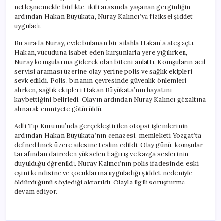
netleşmemekle birlikte, ikili arasında yaşanan gerginliğin
ardından Hakan Büyükata, Nuray Kalıncı’ya fiziksel şiddet
uyguladı.
Bu sırada Nuray, evde bulanan bir silahla Hakan’a ateş açtı.
Hakan, vücuduna isabet eden kurşunlarla yere yığılırken,
Nuray komşularına giderek olan biteni anlattı. Komşuların acil
servisi araması üzerine olay yerine polis ve sağlık ekipleri
sevk edildi. Polis, binanın çevresinde güvenlik önlemleri
alırken, sağlık ekipleri Hakan Büyükata’nın hayatını
kaybettiğini belirledi. Olayın ardından Nuray Kalıncı gözaltına
alınarak emniyete götürüldü.
Adli Tıp Kurumu’nda gerçekleştirilen otopsi işlemlerinin
ardından Hakan Büyükata’nın cenazesi, memleketi Yozgat’ta
defnedilmek üzere ailesine teslim edildi. Olay günü, komşular
tarafından daireden yükselen bağırış ve kavga seslerinin
duyulduğu öğrenildi. Nuray Kalıncı’nın polis ifadesinde, eski
eşini kendisine ve çocuklarına uyguladığı şiddet nedeniyle
öldürdüğünü söylediği aktarıldı. Olayla ilgili soruşturma
devam ediyor.