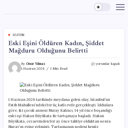
Skip
to
content
EĞITIM
Eski Eşini Öldüren Kadın, Şiddet
Mağduru Olduğunu Belirtti
Eski
By
Onur Yılmaz
yorumlar kapalı
Eşini
1 Haziran 2026
1 Min Read
Öldüren
Kadın,
Şiddet
Mağduru
Olduğunu
Belirtti
1 Haziran 2026 tarihinde meydana gelen olay, İstanbul’un
için
Fatih Mahallesi’ndeki bir üç katlı evde gerçekleşti. İddialara
göre, iki çocuk annesi Nuray Kalıncı, 14 yıl önce boşandığı
eski eşi Hakan Büyükata ile tartışmaya başladı. Hakan
Büyükata, cezaevinden bir ay önce tahliye olduktan sonra
Nuray’ın evine gelmişti. Tartışmanın nedeni henüz