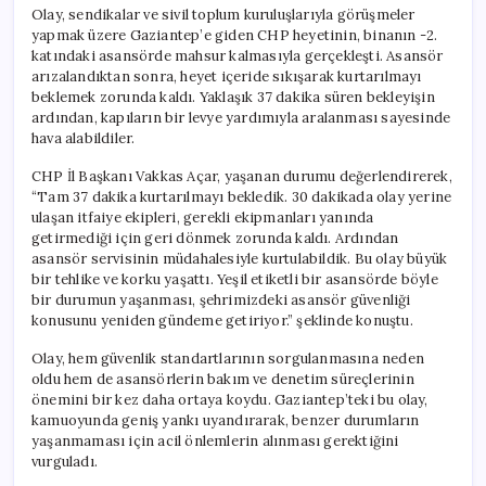
Olay, sendikalar ve sivil toplum kuruluşlarıyla görüşmeler
yapmak üzere Gaziantep’e giden CHP heyetinin, binanın -2.
katındaki asansörde mahsur kalmasıyla gerçekleşti. Asansör
arızalandıktan sonra, heyet içeride sıkışarak kurtarılmayı
beklemek zorunda kaldı. Yaklaşık 37 dakika süren bekleyişin
ardından, kapıların bir levye yardımıyla aralanması sayesinde
hava alabildiler.
CHP İl Başkanı Vakkas Açar, yaşanan durumu değerlendirerek,
“Tam 37 dakika kurtarılmayı bekledik. 30 dakikada olay yerine
ulaşan itfaiye ekipleri, gerekli ekipmanları yanında
getirmediği için geri dönmek zorunda kaldı. Ardından
asansör servisinin müdahalesiyle kurtulabildik. Bu olay büyük
bir tehlike ve korku yaşattı. Yeşil etiketli bir asansörde böyle
bir durumun yaşanması, şehrimizdeki asansör güvenliği
konusunu yeniden gündeme getiriyor.” şeklinde konuştu.
Olay, hem güvenlik standartlarının sorgulanmasına neden
oldu hem de asansörlerin bakım ve denetim süreçlerinin
önemini bir kez daha ortaya koydu. Gaziantep’teki bu olay,
kamuoyunda geniş yankı uyandırarak, benzer durumların
yaşanmaması için acil önlemlerin alınması gerektiğini
vurguladı.