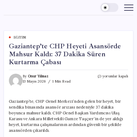
Skip
to
content
EĞITIM
Gaziantep’te CHP Heyeti Asansörde
Mahsur Kaldı: 37 Dakika Süren
Kurtarma Çabası
Gaziantep’te
By
Onur Yılmaz
yorumlar kapalı
CHP
13 Mayıs 2026
1 Min Read
Heyeti
Asansörde
Mahsur
Gaziantep’te, CHP Genel Merkezi’nden gelen bir heyet, bir
Kaldı:
sendika binasında asansör arızası nedeniyle 37 dakika
37
Dakika
boyunca mahsur kaldı. CHP Genel Başkan Yardımcısı Ulaş
Süren
Karasu ve Ankara Milletvekili Gamze Taşçıer’in de yer aldığı
Kurtarma
heyet, kurtarma çalışmalarının ardından güvenli bir şekilde
Çabası
asansörden çıkarıldı.
için