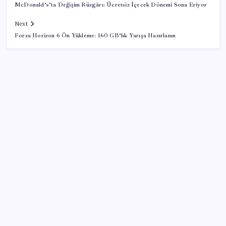
McDonald’s’ta Değişim Rüzgârı: Ücretsiz İçecek Dönemi Sona Eriyor
Next
Forza Horizon 6 Ön Yükleme: 160 GB’lık Yarışa Hazırlanın
SON YAZILAR
Bakan Yumaklı duyurdu! 688 milyon liralık destek
ödemesi bugün hesaplarda
Adalet Bakanlığı ‘projesi’: Hâkim ve savcılar yapay
zekâyla ‘örgüt tahmini’ yapacak!
Türkiye’nin klima haritası değişti