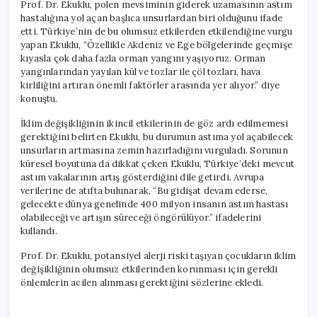
Prof. Dr. Ekuklu, polen mevsiminin giderek uzamasının astım
hastalığına yol açan başlıca unsurlardan biri olduğunu ifade
etti. Türkiye’nin de bu olumsuz etkilerden etkilendiğine vurgu
yapan Ekuklu, “Özellikle Akdeniz ve Ege bölgelerinde geçmişe
kıyasla çok daha fazla orman yangını yaşıyoruz. Orman
yangınlarından yayılan kül ve tozlar ile çöl tozları, hava
kirliliğini artıran önemli faktörler arasında yer alıyor.” diye
konuştu.
İklim değişikliğinin ikincil etkilerinin de göz ardı edilmemesi
gerektiğini belirten Ekuklu, bu durumun astıma yol açabilecek
unsurların artmasına zemin hazırladığını vurguladı. Sorunun
küresel boyutuna da dikkat çeken Ekuklu, Türkiye’deki mevcut
astım vakalarının artış gösterdiğini dile getirdi. Avrupa
verilerine de atıfta bulunarak, “Bu gidişat devam ederse,
gelecekte dünya genelinde 400 milyon insanın astım hastası
olabileceği ve artışın süreceği öngörülüyor.” ifadelerini
kullandı.
Prof. Dr. Ekuklu, potansiyel alerji riski taşıyan çocukların iklim
değişikliğinin olumsuz etkilerinden korunması için gerekli
önlemlerin acilen alınması gerektiğini sözlerine ekledi.