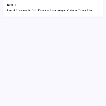
Next
Petrol Piyasasında Gizli Koruma: Fiyat Artışını Önleyen Dinamikler
SON YAZILAR
Düz Dünya gibi teorilere inanma eğiliminin
arkasındaki gizem çözüldü
Kılıçdaroğlu görevden almıştı… YSK’den ‘YENİ Parti’
kararı: Mehmet Hadimi Yakupoğlu resmen temsilci
oldu
Bakan Yumaklı Güvenli Elektronik Küpe İzleme