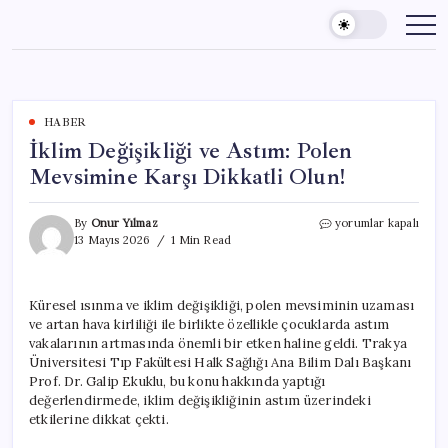
Skip
to
content
HABER
İklim Değişikliği ve Astım: Polen
Mevsimine Karşı Dikkatli Olun!
İklim
By
Onur Yılmaz
yorumlar kapalı
Değişikliği
13 Mayıs 2026
1 Min Read
ve
Astım:
Polen
Küresel ısınma ve iklim değişikliği, polen mevsiminin uzaması
Mevsimine
ve artan hava kirliliği ile birlikte özellikle çocuklarda astım
Karşı
Dikkatli
vakalarının artmasında önemli bir etken haline geldi. Trakya
Olun!
Üniversitesi Tıp Fakültesi Halk Sağlığı Ana Bilim Dalı Başkanı
için
Prof. Dr. Galip Ekuklu, bu konu hakkında yaptığı
değerlendirmede, iklim değişikliğinin astım üzerindeki
etkilerine dikkat çekti.