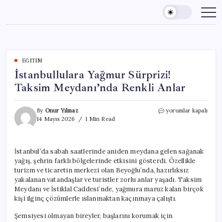
Skip
to
content
EĞITIM
İstanbullulara Yağmur Sürprizi!
Taksim Meydanı’nda Renkli Anlar
İstanbullulara
By
Onur Yılmaz
yorumlar kapalı
Yağmur
14 Mayıs 2026
1 Min Read
Sürprizi!
Taksim
Meydanı’nda
İstanbul’da sabah saatlerinde aniden meydana gelen sağanak
Renkli
yağış, şehrin farklı bölgelerinde etkisini gösterdi. Özellikle
Anlar
için
turizm ve ticaretin merkezi olan Beyoğlu’nda, hazırlıksız
yakalanan vatandaşlar ve turistler zorlu anlar yaşadı. Taksim
Meydanı ve İstiklal Caddesi’nde, yağmura maruz kalan birçok
kişi ilginç çözümlerle ıslanmaktan kaçınmaya çalıştı.
Şemsiyesi olmayan bireyler, başlarını korumak için