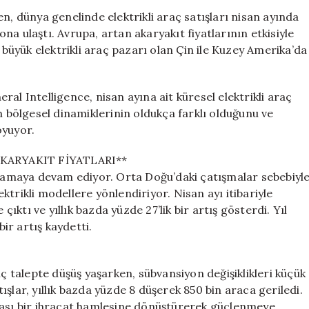
Avrupa
n, dünya genelinde elektrikli araç satışları nisan ayında
Öne
yona ulaştı. Avrupa, artan akaryakıt fiyatlarının etkisiyle
Çıkıyor,
n büyük elektrikli araç pazarı olan Çin ile Kuzey Amerika’da
Çin
ve
Kuzey
al Intelligence, nisan ayına ait küresel elektrikli araç
Amerika
n bölgesel dinamiklerinin oldukça farklı olduğunu ve
Düşüşte
oyuyor.
için
AKARYAKIT FİYATLARI**
oynamaya devam ediyor. Orta Doğu’daki çatışmalar sebebiyl
lektrikli modellere yönlendiriyor. Nisan ayı itibariyle
çıktı ve yıllık bazda yüzde 27’lik bir artış gösterdi. Yıl
ir artış kaydetti.
iç talepte düşüş yaşarken, sübvansiyon değişiklikleri küçük
şlar, yıllık bazda yüzde 8 düşerek 850 bin araca geriledi.
rası bir ihracat hamlesine dönüştürerek güçlenmeye