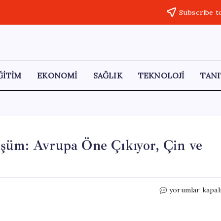
Subscribe t
ĞİTİM
EKONOMİ
SAĞLIK
TEKNOLOJİ
TANI
üşüm: Avrupa Öne Çıkıyor, Çin ve
Elektrikli
yorumlar kapal
Araç
Pazarında
Dönüşüm: