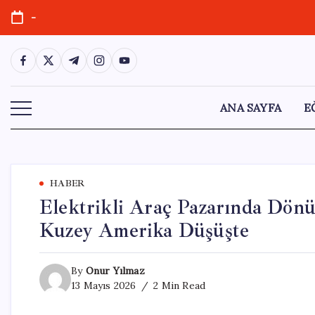
Skip
-
to
content
https://www.facebook.com/
https://twitter.com/
https://t.me/
https://www.instagram.com/
https://youtube.com/
ANA SAYFA
E
HABER
Elektrikli Araç Pazarında Dön
Kuzey Amerika Düşüşte
By
Onur Yılmaz
13 Mayıs 2026
2 Min Read