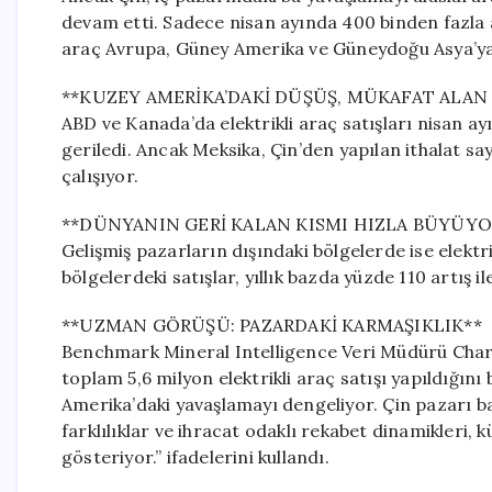
devam etti. Sadece nisan ayında 400 binden fazla ar
araç Avrupa, Güney Amerika ve Güneydoğu Asya’ya
**KUZEY AMERİKA’DAKİ DÜŞÜŞ, MÜKAFAT ALAN 
ABD ve Kanada’da elektrikli araç satışları nisan a
geriledi. Ancak Meksika, Çin’den yapılan ithalat
çalışıyor.
**DÜNYANIN GERİ KALAN KISMI HIZLA BÜYÜYO
Gelişmiş pazarların dışındaki bölgelerde ise elektr
bölgelerdeki satışlar, yıllık bazda yüzde 110 artış il
**UZMAN GÖRÜŞÜ: PAZARDAKİ KARMAŞIKLIK**
Benchmark Mineral Intelligence Veri Müdürü Charle
toplam 5,6 milyon elektrikli araç satışı yapıldığını
Amerika’daki yavaşlamayı dengeliyor. Çin pazarı bas
farklılıklar ve ihracat odaklı rekabet dinamikleri, 
gösteriyor.” ifadelerini kullandı.