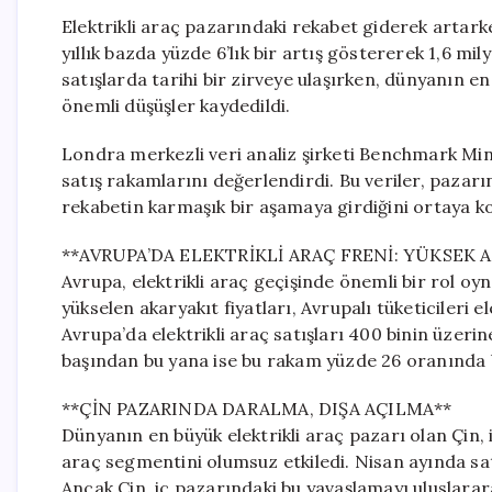
Elektrikli araç pazarındaki rekabet giderek artarke
yıllık bazda yüzde 6’lık bir artış göstererek 1,6 mil
satışlarda tarihi bir zirveye ulaşırken, dünyanın e
önemli düşüşler kaydedildi.
Londra merkezli veri analiz şirketi Benchmark Miner
satış rakamlarını değerlendirdi. Bu veriler, pazarı
rekabetin karmaşık bir aşamaya girdiğini ortaya k
**AVRUPA’DA ELEKTRİKLİ ARAÇ FRENİ: YÜKSEK 
Avrupa, elektrikli araç geçişinde önemli bir rol 
yükselen akaryakıt fiyatları, Avrupalı tüketicileri e
Avrupa’da elektrikli araç satışları 400 binin üzerine 
başından bu yana ise bu rakam yüzde 26 oranında b
**ÇİN PAZARINDA DARALMA, DIŞA AÇILMA**
Dünyanın en büyük elektrikli araç pazarı olan Çin, 
araç segmentini olumsuz etkiledi. Nisan ayında satı
Ancak Çin, iç pazarındaki bu yavaşlamayı uluslara