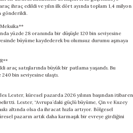
aç ihraç edildi ve yılın ilk dört ayında toplam 1,4 milyon
 gönderildi.
Meksika**
yında yüzde 28 oranında bir düşüşle 120 bin seviyesine
 sayesinde büyüme kaydederek bu olumsuz durumu aşmaya
R**
ikli araç satışlarında büyük bir patlama yaşandı. Bu
e 240 bin seviyesine ulaştı.
s Lester, küresel pazarda 2026 yılının başından itibaren
 belirtti. Lester, “Avrupa’daki güçlü büyüme, Çin ve Kuzey
kı altında olsa da ihracat hızla artıyor. Bölgesel
küresel pazarın artık daha karmaşık bir evreye girdiğini