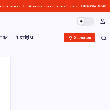
o our newsletter & never miss our best posts.
Subscribe Now!
TIM
İLETİŞİM
Subscribe
SON YAZILAR
ı
Bakan Yumaklı duyurdu! 688 milyon liralık
destek ödemesi bugün hesaplarda