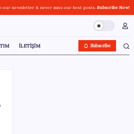
o our newsletter & never miss our best posts.
Subscribe Now!
TIM
İLETİŞİM
Subscribe
ı
SON YAZILAR
Bakan Yumaklı duyurdu! 688 milyon liralık
destek ödemesi bugün hesaplarda