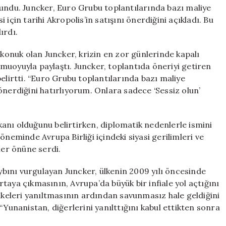
Satışı
lundu. Juncker, Euro Grubu toplantılarında bazı maliye
Önerildi
için tarihi Akropolis’in satışını önerdiğini açıkladı. Bu
için
ırdı.
 konuk olan Juncker, krizin en zor günlerinde kapalı
kamuoyuyla paylaştı. Juncker, toplantıda öneriyi getiren
elirtti. “Euro Grubu toplantılarında bazı maliye
önerdiğini hatırlıyorum. Onlara sadece ‘Sessiz olun’
akanı olduğunu belirtirken, diplomatik nedenlerle ismini
öneminde Avrupa Birliği içindeki siyasi gerilimleri ve
ler önüne serdi.
bını vurgulayan Juncker, ülkenin 2009 yılı öncesinde
taya çıkmasının, Avrupa’da büyük bir infiale yol açtığını
ülkeleri yanıltmasının ardından savunmasız hale geldiğini
“Yunanistan, diğerlerini yanılttığını kabul ettikten sonra