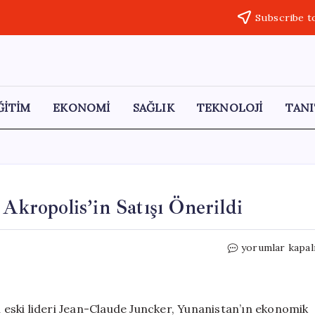
Subscribe t
ĞİTİM
EKONOMİ
SAĞLIK
TEKNOLOJİ
TANI
 Akropolis’in Satışı Önerildi
Yunanistan’da
yorumlar kapal
Şok
Edici
Teklif:
Akropolis’in
eski lideri Jean-Claude Juncker, Yunanistan’ın ekonomik