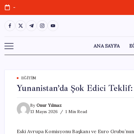
Skip
-
to
content
https://www.facebook.com/
https://twitter.com/
https://t.me/
https://www.instagram.com/
https://youtube.com/
ANA SAYFA
E
EĞITIM
Yunanistan’da Şok Edici Teklif:
By
Onur Yılmaz
13 Mayıs 2026
1 Min Read
Eski Avrupa Komisyonu Başkanı ve Euro Grubu’nun 