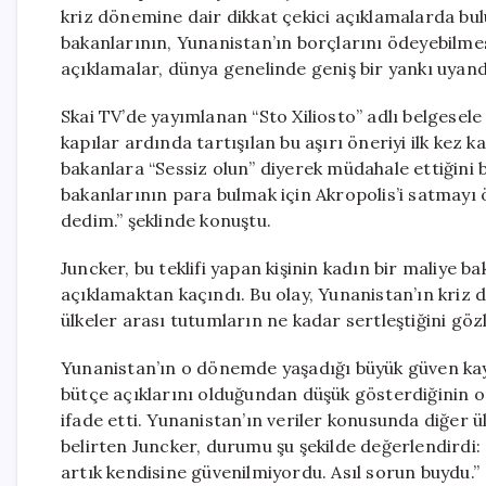
kriz dönemine dair dikkat çekici açıklamalarda bu
bakanlarının, Yunanistan’ın borçlarını ödeyebilmesi 
açıklamalar, dünya genelinde geniş bir yankı uyand
Skai TV’de yayımlanan “Sto Xiliosto” adlı belgesele
kapılar ardında tartışılan bu aşırı öneriyi ilk kez 
bakanlara “Sessiz olun” diyerek müdahale ettiğini b
bakanlarının para bulmak için Akropolis’i satmayı 
dedim.” şeklinde konuştu.
Juncker, bu teklifi yapan kişinin kadın bir maliye b
açıklamaktan kaçındı. Bu olay, Yunanistan’ın kriz d
ülkeler arası tutumların ne kadar sertleştiğini göz
Yunanistan’ın o dönemde yaşadığı büyük güven kay
bütçe açıklarını olduğundan düşük gösterdiğinin or
ifade etti. Yunanistan’ın veriler konusunda diğer 
belirten Juncker, durumu şu şekilde değerlendirdi: 
artık kendisine güvenilmiyordu. Asıl sorun buydu.”